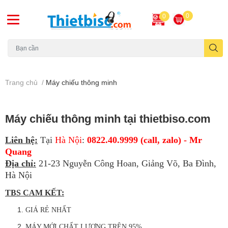
0
0
Máy chiếu cũ
Trang chủ
/
Máy chiếu thông minh
Máy chiếu thông minh tại thietbiso.com
Liên hệ:
Tại
Hà Nội
:
0822.40.9999 (call, zalo) - Mr
Quang
Địa chỉ:
21-23 Nguyễn Công Hoan, Giảng Võ, Ba Đình,
Hà Nội
TBS CAM KẾT:
GIÁ RẺ NHẤT
MÁY MỚI CHẤT LƯỢNG TRÊN 95%.