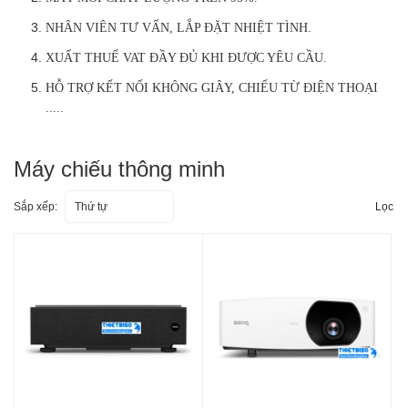
NHÂN VIÊN TƯ VẤN, LẮP ĐẶT NHIỆT TÌNH.
XUẤT THUẾ VAT ĐẦY ĐỦ KHI ĐƯỢC YÊU CẦU.
HỖ TRỢ KẾT NỐI KHÔNG GIÂY, CHIẾU TỪ ĐIỆN THOẠI
.....
Máy chiếu thông minh
Sắp xếp:
Thứ tự
Lọc