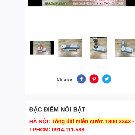
Chia sẻ
ĐẶC ĐIỂM NỔI BẬT
HÀ NỘI:
Tổng đài miễn cước 1800 3343
-
TPHCM: 0914.111.588