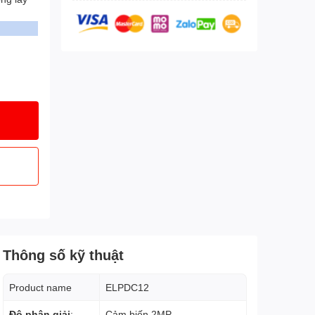
Thông số kỹ thuật
Product name
ELPDC12
Độ phân giải
:
Cảm biến 2MP