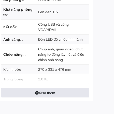
Khả năng phóng
Lên đến 16x.
to
:
Cổng USB và cổng
Kết nối
: .
VGA/HDMI
Ánh sáng
: .
Đèn LED để chiếu hình ảnh
Chụp ảnh, quay video, chức
Chức năng
: .
năng tự động lấy nét và điều
chỉnh ánh sáng
Kích thước
270 x 331 x 476 mm
Trọng lượng
2,8 Kg
Xem thêm