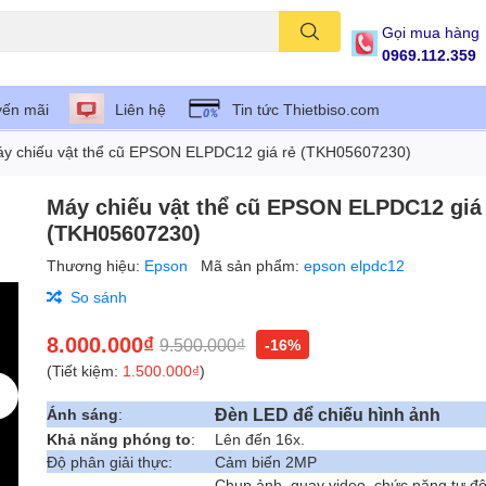
Gọi mua hàng
0969.112.359
ến mãi
Liên hệ
Tin tức Thietbiso.com
y chiếu vật thể cũ EPSON ELPDC12 giá rẻ (TKH05607230)
Máy chiếu vật thể cũ EPSON ELPDC12 giá
(TKH05607230)
Thương hiệu:
Epson
Mã sản phẩm:
epson elpdc12
So sánh
8.000.000₫
9.500.000₫
-16%
(Tiết kiệm:
1.500.000₫
)
Đèn LED để chiếu hình ảnh
Ánh sáng
:
Khả năng phóng to
:
Lên đến 16x.
Độ phân giải thực:
Cảm biến 2MP
Chụp ảnh, quay video, chức năng tự độ