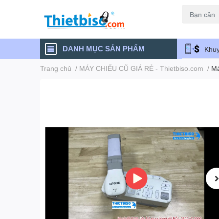
Máy chiếu cũ
DANH MỤC SẢN PHẨM
Khuy
Trang chủ
/
MÁY CHIẾU CŨ GIÁ RẺ - Thietbiso.com
/
Má