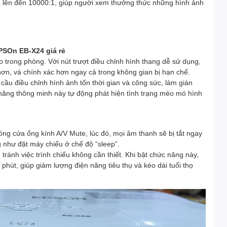
o lên đến 10000:1, giúp người xem thưởng thức những hình ảnh
PSOn EB-X24 giá rẻ
ào trong phòng. Với nút trượt điều chỉnh hình thang dễ sử dụng,
ơn, và chính xác hơn ngay cả trong không gian bị hạn chế.
 cầu điều chỉnh hình ảnh tốn thời gian và công sức, làm gián
h năng thông minh này tự động phát hiện tình trạng méo mó hình
ng cửa ống kính A/V Mute, lúc đó, mọi âm thanh sẽ bị tắt ngay
 như đặt máy chiếu ở chế độ “sleep”.
ránh việc trình chiếu không cần thiết. Khi bật chức năng này,
hút, giúp giảm lượng điện năng tiêu thụ và kéo dài tuổi thọ