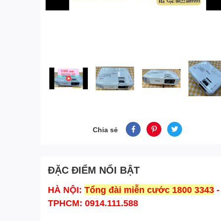
Chia sẻ
ĐẶC ĐIỂM NỔI BẬT
HÀ NỘI:
Tổng đài miễn cước 1800 3343
-
TPHCM: 0914.111.588