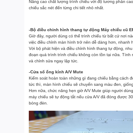
Nâng cao chất lượng trình chiếu với độ tương phản ca
chiếu sắc nét đến từng chi tiết nhỏ nhất.
-Bộ điều chỉnh hình thang tự động Máy chiếu cũ E
Giờ đây, người dùng có thể trình chiếu từ bất cứ nơi n
việc điều chỉnh màn hình trở nên dễ dàng hơn, nhanh h
Với bộ phát hiện và điều chỉnh hình thang tự động, nhu
đoạn quá trình trình chiếu không còn tồn tại nữa. Tín
và chỉnh sửa ngay lập tức.
-Cửa sổ ống kính A/V Mute
Kiểm soát hoàn toàn những gì đang chiếu bằng cách đó
tức thì, màn hình chiếu sẽ chuyển sang màu đen, giống
Hơn nữa, chức năng hẹn giờ A/V Mute giúp người dùng t
máy chiếu sẽ tự động tắt nếu cửa A/V đã đóng được 30 p
bóng đèn.