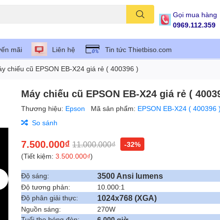
Gọi mua hàng
0969.112.359
ến mãi
Liên hệ
Tin tức Thietbiso.com
y chiếu cũ EPSON EB-X24 giá rẻ ( 400396 )
Máy chiếu cũ EPSON EB-X24 giá rẻ ( 40039
Thương hiệu:
Epson
Mã sản phẩm:
EPSON EB-X24 ( 400396 
So sánh
7.500.000₫
11.000.000₫
-32%
(Tiết kiệm:
3.500.000₫
)
3500 Ansi lumens
Độ sáng:
Độ tương phản:
10.000:1
1024x768 (XGA)
Độ phân giải thực:
Nguồn sáng:
270W
Tuổi thọ bóng đèn:
6.000 giờ