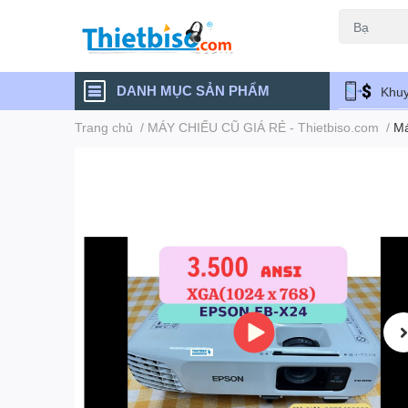
Máy chiếu cũ
DANH MỤC SẢN PHẨM
Khuy
Trang chủ
/
MÁY CHIẾU CŨ GIÁ RẺ - Thietbiso.com
/
Má