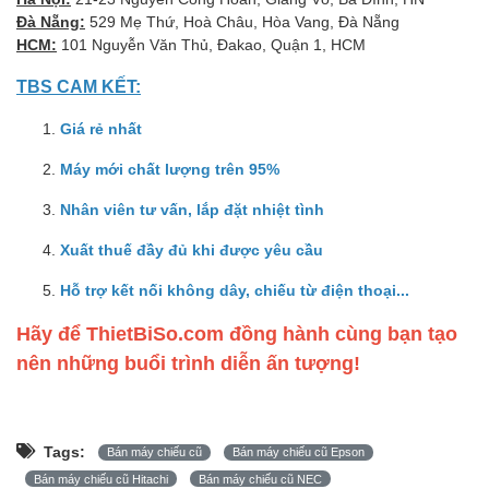
Đà Nẵng:
529 Mẹ Thứ, Hoà Châu, Hòa Vang, Đà Nẵng
HCM:
101 Nguyễn Văn Thủ, Đakao, Quận 1, HCM
TBS CAM KẾT:
Giá rẻ nhất
Máy mới chất lượng trên 95%
Nhân viên tư vấn, lắp đặt nhiệt tình
Xuất thuế đầy đủ khi được yêu cầu
Hỗ trợ kết nối không dây, chiếu từ điện thoại...
Hãy để ThietBiSo.com đồng hành cùng bạn tạo
nên những buổi trình diễn ấn tượng!
Tags:
Bán máy chiếu cũ
Bán máy chiếu cũ Epson
Bán máy chiếu cũ Hitachi
Bán máy chiếu cũ NEC