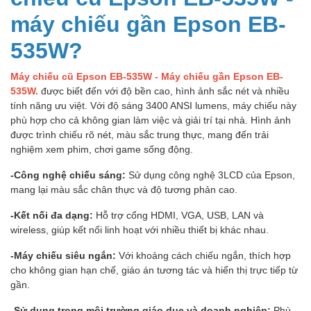
máy chiếu gần Epson EB-
535W?
Máy chiếu cũ Epson EB-535W - Máy chiếu gần Epson EB-
535W.
được biết đến với độ bền cao, hình ảnh sắc nét và nhiều
tính năng ưu việt. Với độ sáng 3400 ANSI lumens, máy chiếu này
phù hợp cho cả không gian làm việc và giải trí tại nhà. Hình ảnh
được trình chiếu rõ nét, màu sắc trung thực, mang đến trải
nghiệm xem phim, chơi game sống động.
-Công nghệ chiếu sáng:
Sử dụng công nghệ 3LCD của Epson,
mang lại màu sắc chân thực và độ tương phản cao.
-Kết nối đa dạng:
Hỗ trợ cổng HDMI, VGA, USB, LAN và
wireless, giúp kết nối linh hoạt với nhiều thiết bị khác nhau.
-Máy chiếu siêu ngắn:
Với khoảng cách chiếu ngắn, thích hợp
cho không gian hạn chế, giáo án tương tác và hiển thị trực tiếp từ
gần.
-Sử dụng trong môi trường giáo dục và doanh nghiệp:
Phù