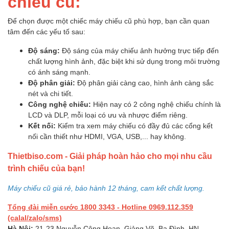
chiếu cũ:
Để chọn được một chiếc máy chiếu cũ phù hợp, bạn cần quan
tâm đến các yếu tố sau:
Độ sáng:
Độ sáng của máy chiếu ảnh hưởng trực tiếp đến
chất lượng hình ảnh, đặc biệt khi sử dụng trong môi trường
có ánh sáng mạnh.
Độ phân giải:
Độ phân giải càng cao, hình ảnh càng sắc
nét và chi tiết.
Công nghệ chiếu:
Hiện nay có 2 công nghệ chiếu chính là
LCD và DLP, mỗi loại có ưu và nhược điểm riêng.
Kết nối:
Kiểm tra xem máy chiếu có đầy đủ các cổng kết
nối cần thiết như HDMI, VGA, USB,... hay không.
Thietbiso.com - Giải pháp hoàn hảo cho mọi nhu cầu
trình chiếu của bạn!
Máy chiếu cũ giá rẻ, bảo hành 12 tháng, cam kết chất lượng.
Tổng đài miễn cước 1800 3343 - Hotline 0969.112.359
(calal/zalo/sms)
Hà Nội:
21-23 Nguyễn Công Hoan, Giảng Võ, Ba Đình, HN