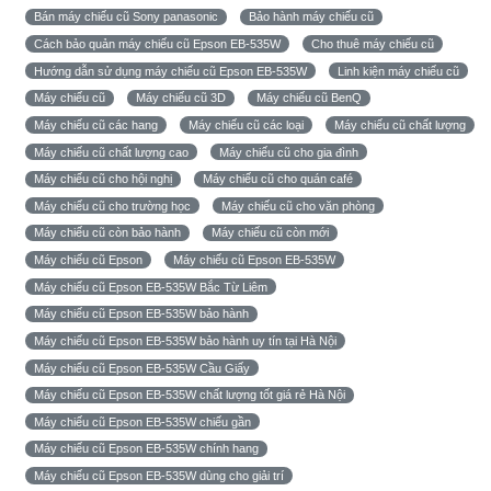
Bán máy chiếu cũ Sony panasonic
Bảo hành máy chiếu cũ
Cách bảo quản máy chiếu cũ Epson EB-535W
Cho thuê máy chiếu cũ
Hướng dẫn sử dụng máy chiếu cũ Epson EB-535W
Linh kiện máy chiếu cũ
Máy chiếu cũ
Máy chiếu cũ 3D
Máy chiếu cũ BenQ
Máy chiếu cũ các hang
Máy chiếu cũ các loại
Máy chiếu cũ chất lượng
Máy chiếu cũ chất lượng cao
Máy chiếu cũ cho gia đình
Máy chiếu cũ cho hội nghị
Máy chiếu cũ cho quán café
Máy chiếu cũ cho trường học
Máy chiếu cũ cho văn phòng
Máy chiếu cũ còn bảo hành
Máy chiếu cũ còn mới
Máy chiếu cũ Epson
Máy chiếu cũ Epson EB-535W
Máy chiếu cũ Epson EB-535W Bắc Từ Liêm
Máy chiếu cũ Epson EB-535W bảo hành
Máy chiếu cũ Epson EB-535W bảo hành uy tín tại Hà Nội
Máy chiếu cũ Epson EB-535W Cầu Giấy
Máy chiếu cũ Epson EB-535W chất lượng tốt giá rẻ Hà Nội
Máy chiếu cũ Epson EB-535W chiếu gần
Máy chiếu cũ Epson EB-535W chính hang
Máy chiếu cũ Epson EB-535W dùng cho giải trí