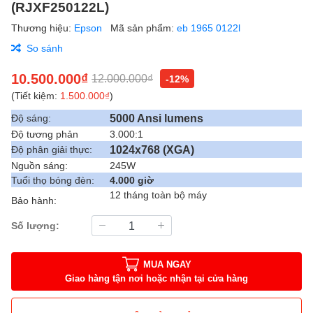
(RJXF250122L)
Thương hiệu:
Epson
Mã sản phẩm:
eb 1965 0122l
So sánh
10.500.000₫
12.000.000₫
-12%
(Tiết kiệm:
1.500.000₫
)
5000 Ansi lumens
Độ sáng:
Độ tương phản
3.000:1
1024x768 (XGA)
Độ phân giải thực:
Nguồn sáng:
245W
Tuổi thọ bóng đèn:
4.000 giờ
12 tháng toàn bộ máy
Bảo hành:
Số lượng:
MUA NGAY
Giao hàng tận nơi hoặc nhận tại cửa hàng