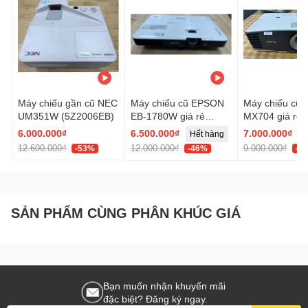
Máy chiếu gần cũ NEC
Máy chiếu cũ EPSON
Máy chiếu cũ
UM351W (5Z2006EB)
EB-1780W giá rẻ
MX704 giá rẻ
(600625)
(602000S)
6.000.000₫
6.500.000₫
7.000.000₫
Hết hàng
12.600.000₫
12.000.000₫
9.000.000₫
-53%
-46%
-2
SẢN PHẨM CÙNG PHÂN KHÚC GIÁ
Bạn muốn nhận khuyến mãi
đặc biệt? Đăng ký ngay.