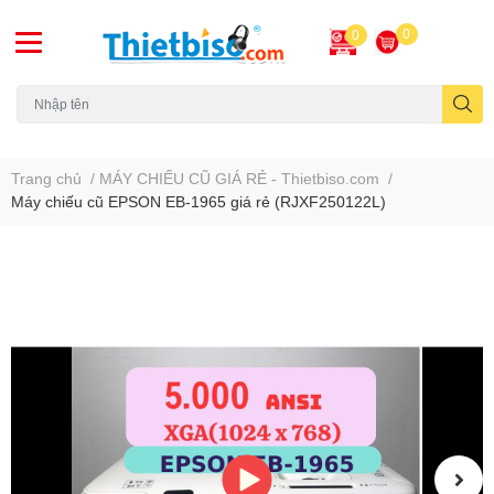
0
0
Máy chiếu cũ
Trang chủ
/
MÁY CHIẾU CŨ GIÁ RẺ - Thietbiso.com
/
Máy chiếu cũ EPSON EB-1965 giá rẻ (RJXF250122L)