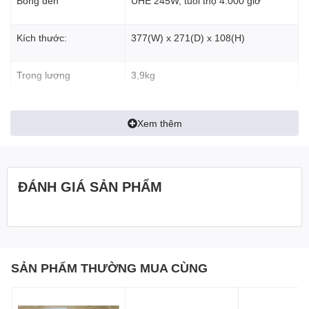
Bóng đèn
UHE 245W, tuổi thọ 4.000 giờ
Kích thước:
377(W) x 271(D) x 108(H)
Trọng lượng
3,9kg
Xem thêm
ĐÁNH GIÁ SẢN PHẨM
SẢN PHẨM THƯỜNG MUA CÙNG