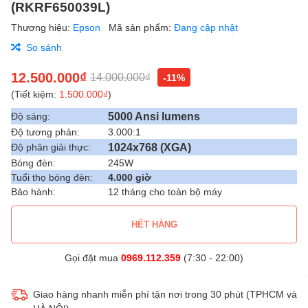
(RKRF650039L)
Thương hiệu:
Epson
Mã sản phẩm:
Đang cập nhật
So sánh
12.500.000₫
14.000.000₫
-11%
(Tiết kiệm:
1.500.000₫
)
5000 Ansi lumens
Độ sáng:
Độ tương phản:
3.000:1
1024x768 (XGA)
Độ phân giải thực:
Bóng đèn:
245W
Tuổi thọ bóng đèn:
4.000 giờ
Bảo hành:
12 tháng cho toàn bộ máy
HẾT HÀNG
Gọi đặt mua
0969.112.359
(7:30 - 22:00)
Giao hàng nhanh miễn phí tận nơi trong 30 phút (TPHCM và