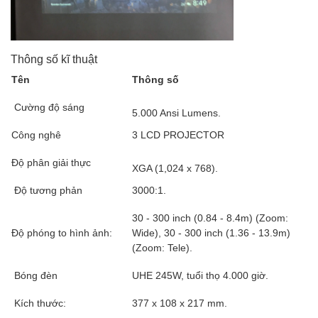
Thông số kĩ thuật
Tên
Thông số
Cường độ sáng
5.000 Ansi Lumens.
Công nghê
3 LCD PROJECTOR
Độ phân giải thực
XGA (1,024 x 768).
Độ tương phản
3000:1.
30 - 300 inch (0.84 - 8.4m) (Zoom:
Độ phóng to hình ảnh:
Wide), 30 - 300 inch (1.36 - 13.9m)
(Zoom: Tele).
Bóng đèn
UHE 245W, tuổi thọ 4.000 giờ.
Kích thước:
377 x 108 x 217 mm.