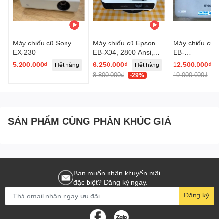
Máy chiếu cũ Sony
Máy chiếu cũ Epson
Máy chiếu cũ
EX-230
EB-X04, 2800 Ansi,
EB-
XGA
1960(RKRF65
5.200.000₫
6.250.000₫
12.500.000₫
Hết hàng
Hết hàng
H
8.800.000₫
19.000.000₫
-29%
-
SẢN PHẨM CÙNG PHÂN KHÚC GIÁ
Bạn muốn nhận khuyến mãi
đặc biệt? Đăng ký ngay.
Đăng ký