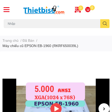
0
0
Máy chiếu cũ
Trang chủ
/
Đã Bán
/
Máy chiếu cũ EPSON EB-1960 (RKRF650039L)