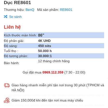
Dục RE8601
Thương hiệu:
BenQ
Mã sản phẩm:
RE8601
So sánh
Liên hệ
86"
Kích thước màn hình:
Độ phân giải:
4K UHD
Độ sáng:
450 nits
Tuổi thọ :
50.000 h
Độ tương phản:
30.000:1
12 tháng chính hãng
Bảo hành:
Gọi đặt mua
0969.112.359
(7:30 - 22:00)
Giao hàng nhanh miễn phí tận nơi trong 30 phút (TPHCM và
HÀ NỘI)
Giảm 150,000đ khi đến tận nơi mua máy chiếu