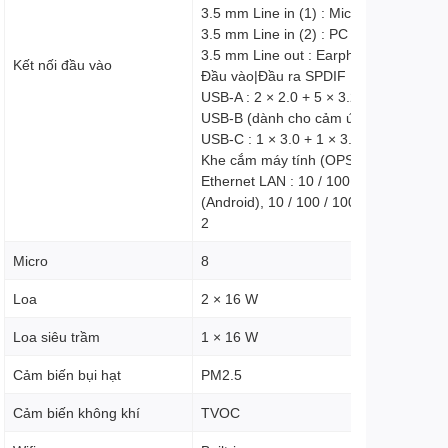
3.5 mm Line in (1) : Mic × 1
3.5 mm Line in (2) : PC Audio × 1
3.5 mm Line out : Earphone × 1
Kết nối đầu vào
Đầu vào|Đầu ra SPDIF : 0 | 1 (optical)
USB-A : 2 × 2.0 + 5 × 3.2 Gen1
USB-B (dành cho cảm ứng) : 3 × 3.0
USB-C : 1 × 3.0 + 1 × 3.0 (PD 65 W)
Khe cắm máy tính (OPS) : 1
Ethernet LAN : 10 / 100 / 1000 Mbps
(Android), 10 / 100 / 1000 Mbps (OPS)
2
Micro
8
Loa
2 × 16 W
Loa siêu trầm
1 × 16 W
Cảm biến bụi hạt
PM2.5
Cảm biến không khí
TVOC