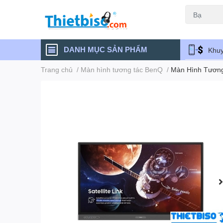
Máy chiếu cũ
DANH MỤC SẢN PHẨM
Khuy
Trang chủ
/
Màn hình tương tác BenQ
/
Màn Hình Tương