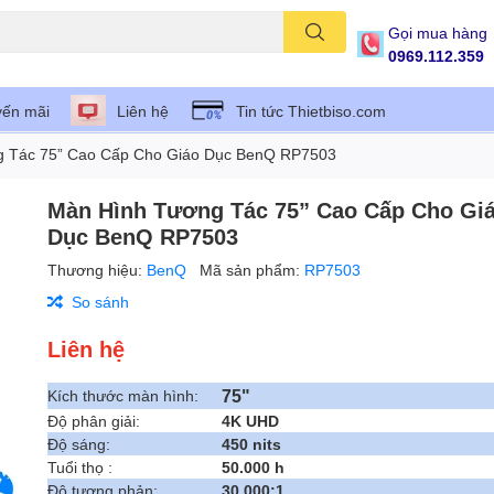
Gọi mua hàng
0969.112.359
ến mãi
Liên hệ
Tin tức Thietbiso.com
 Tác 75” Cao Cấp Cho Giáo Dục BenQ RP7503
Màn Hình Tương Tác 75” Cao Cấp Cho Gi
Dục BenQ RP7503
Thương hiệu:
BenQ
Mã sản phẩm:
RP7503
So sánh
Liên hệ
75"
Kích thước màn hình:
Độ phân giải:
4K UHD
Độ sáng:
450 nits
Tuổi thọ :
50.000 h
Độ tương phản:
30.000:1