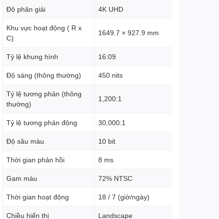
Độ phân giải
4K UHD
Khu vực hoạt động ( R x
1649.7 × 927.9 mm
C)
Tỷ lệ khung hình
16:09
Độ sáng (thông thường)
450 nits
Tỷ lệ tương phản (thông
1,200:1
thường)
Tỷ lệ tương phản động
30,000:1
Độ sâu màu
10 bit
Thời gian phản hồi
8 ms
Gam màu
72% NTSC
Thời gian hoạt động
18 / 7 (giờ/ngày)
Chiều hiển thị
Landscape