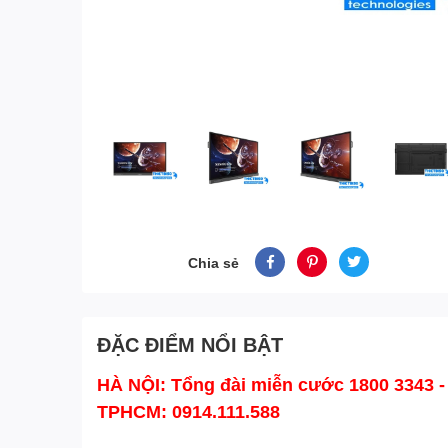
Chia sẻ
ĐẶC ĐIỂM NỔI BẬT
HÀ NỘI: Tổng đài miễn cước 1800 3343 - H
TPHCM: 0914.111.588