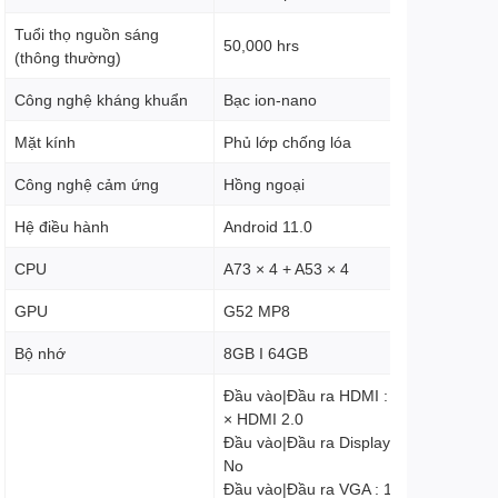
Tuổi thọ nguồn sáng
50,000 hrs
(thông thường)
Công nghệ kháng khuẩn
Bạc ion-nano
Mặt kính
Phủ lớp chống lóa
Công nghệ cảm ứng
Hồng ngoại
Hệ điều hành
Android 11.0
CPU
A73 × 4 + A53 × 4
GPU
G52 MP8
Bộ nhớ
8GB I 64GB
Đầu vào|Đầu ra HDMI : 3 × HDMI 2.0 |
× HDMI 2.0
Đầu vào|Đầu ra DisplayPort : 1 × 1.2a 
No
Đầu vào|Đầu ra VGA : 1 | 0