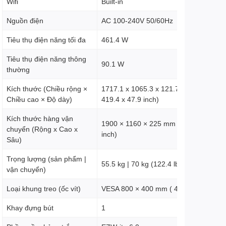
Wifi
Built-in
Nguồn điện
AC 100-240V 50/60Hz
Tiêu thụ điện năng tối đa
461.4 W
Tiêu thụ điện năng thông
90.1 W
thường
Kích thước (Chiều rộng ×
1717.1 x 1065.3 x 121.7 mm(676.02 x
Chiều cao × Độ dày)
419.4 x 47.9 inch)
Kích thước hàng vận
1900 × 1160 × 225 mm (74.8 × 45.7 × 
chuyển (Rộng x Cao x
inch)
Sâu)
Trọng lượng (sản phẩm |
55.5 kg | 70 kg (122.4 lbs | 154.3 lbs)
vận chuyển)
Loại khung treo (ốc vít)
VESA 800 × 400 mm ( 4 × M8 × 25L)
Khay đựng bút
1