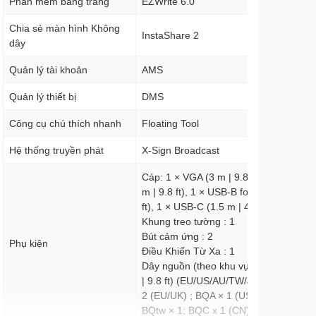
Phần mềm bảng trắng
EZWrite 6.0
Chia sẻ màn hình Không
InstaShare 2
dây
Quản lý tài khoản
AMS
Quản lý thiết bị
DMS
Công cụ chú thích nhanh
Floating Tool
Hệ thống truyền phát
X-Sign Broadcast
Cáp: 1 × VGA (3 m | 9.8 ft), 1 × HDMI (
m | 9.8 ft), 1 × USB-B for touch (3 m | 
ft), 1 × USB-C (1.5 m | 4.9 ft)
Khung treo tường : 1
Bút cảm ứng : 2
Phụ kiện
Điều Khiển Từ Xa : 1
Dây nguồn (theo khu vực) : BQP: × 7 (
| 9.8 ft) (EU/US/AU/TW/JP/UK/IN) ; BQ
2 (EU/UK) ; BQA × 1 (US); BQin × 1 (IN
BQtw × 1; BQC x 1 (CN)