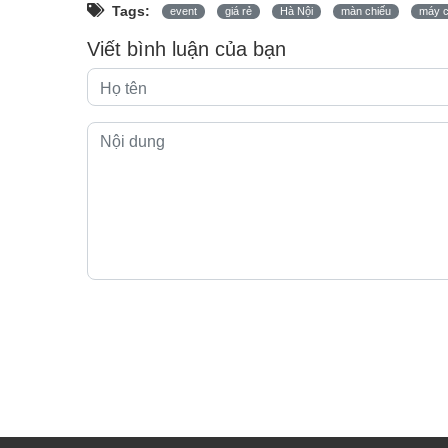
Tags:
event
giá rẻ
Hà Nội
màn chiếu
máy c
Viết bình luận của bạn