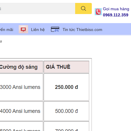
Gọi mua hàng
0969.112.359
ến mãi
Liên hệ
Tin tức Thietbiso.com
ếu