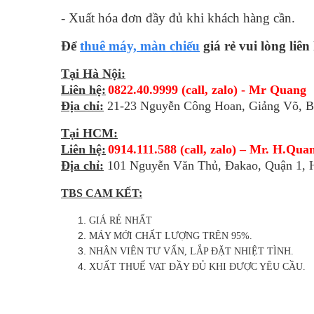
- Xuất hóa đơn đầy đủ khi khách hàng cần.
Để
thuê máy, màn chiếu
giá rẻ vui lòng liên
Tại Hà Nội:
Liên hệ:
0822.40.9999 (call, zalo) - Mr Quang
Địa chỉ:
21-23 Nguyễn Công Hoan, Giảng Võ, B
Tại HCM:
Liên hệ:
0914.111.588 (call, zalo) – Mr. H.Qua
Địa chỉ:
101 Nguyễn Văn Thủ, Đakao, Quận 1,
TBS CAM KẾT:
GIÁ RẺ NHẤT
MÁY MỚI CHẤT LƯỢNG TRÊN 95%.
NHÂN VIÊN TƯ VẤN, LẮP ĐẶT NHIỆT TÌNH.
XUẤT THUẾ VAT ĐẦY ĐỦ KHI ĐƯỢC YÊU CẦU.