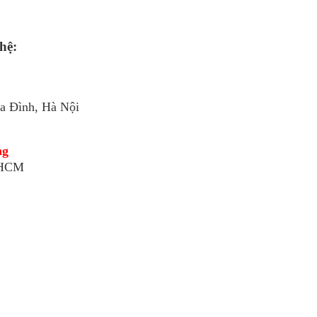
 hệ:
a Đình, Hà Nội
ng
 HCM