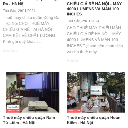
Đa - Hà Nội
CHIẾU GIÁ RẺ HÀ NỘI - MÁY
4000 LUMENS VÀ MÀN 100
Thứ Sáu, 29/11/2024
INCHES
Thuê máy chiếu quận Đống Đa
Thứ Sáu, 29/11/2024
- Hà Nội CHO THUÊ MÁY
CHO THUÊ MÁY CHIẾU MÀN
CHIẾU GIÁ RẺ TẠI HÀ NỘI -
CHIẾU GIÁ RẺ HÀ NỘI - MÁY
CAM KẾT VỀ CHẤT LƯỢNG
4000 LUMENS VÀ MÀN 100
Kính gửi quý khách...
INCHES Tại sao nên chọn dịch
Đọc tiếp
vụ cho thuê máy...
Đọc tiếp
Thuê máy chiếu quận Nam
Thuê máy chiếu quận Hoàn
Từ Liêm - Hà Nội
Kiếm - Hà Nội