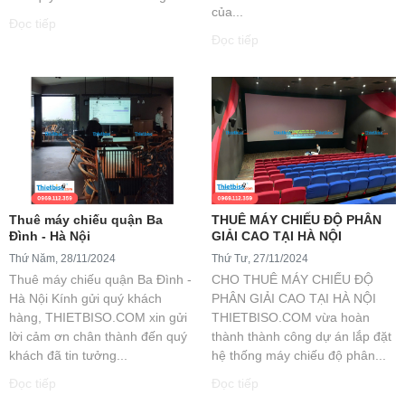
của...
Đọc tiếp
Đọc tiếp
Thuê máy chiếu quận Ba
THUÊ MÁY CHIẾU ĐỘ PHÂN
Đình - Hà Nội
GIẢI CAO TẠI HÀ NỘI
Thứ Năm, 28/11/2024
Thứ Tư, 27/11/2024
Thuê máy chiếu quận Ba Đình -
CHO THUÊ MÁY CHIẾU ĐỘ
Hà Nội Kính gửi quý khách
PHÂN GIẢI CAO TẠI HÀ NỘI
hàng, THIETBISO.COM xin gửi
THIETBISO.COM vừa hoàn
lời cảm ơn chân thành đến quý
thành thành công dự án lắp đặt
khách đã tin tưởng...
hệ thống máy chiếu độ phân...
Đọc tiếp
Đọc tiếp