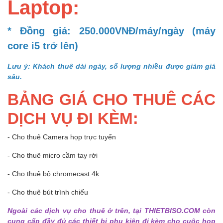
Laptop:
* Đồng giá: 250.000VNĐ/máy/ngày (máy
core i5 trở lên)
Lưu ý: Khách thuê dài ngày, số lượng nhiều được giảm giá
sâu.
BẢNG GIÁ CHO THUÊ CÁC
DỊCH VỤ ĐI KÈM:
- Cho thuê Camera họp trực tuyến
- Cho thuê micro cầm tay rời
- Cho thuê bộ chromecast 4k
- Cho thuê bút trình chiếu
Ngoài các dịch vụ cho thuê ở trên, tại THIETBISO.COM còn
cung cấp đầy đủ các thiết bị phụ kiện đi kèm cho cuộc họp