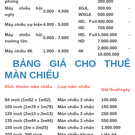
phòng
300.000
Máy chiếu hội
XGA,
300.00 -
3.000 - 4.000
nghị
WXGA
500.000
HD, Full
400.000 -
Máy chiếu sự kiện
4.000 - 5.000
HD
700.000
Máy chiếu hội
HD, Full
1.500.000 -
5.000 - 7.000
trường lớn
HD
7.000.000
2.800.000 -
Máy chiếu 4K
1.000 - 8.000
4K
10.000.000
BẢNG GIÁ CHO THUÊ
MÀN CHIẾU
Kích thước màn chiếu
Loại màn chiếu
Giá thuê/ngày
84 inch (1m52 x 1m52)
Màn chiếu 3 chân
100.000
100 inch (1m78 x 1m78)
Màn chiếu 3 chân
150.000
120 inch (2m13 x 2m13)
Màn chiếu 3 chân
250.000
135 inch (2m44 x 2m44)
Màn chiếu 3 chân
550.000
150 inch (3m x 2m25)
Màn chiếu 3 chân
1.000.000
200 inch, 300 inch
Màn chiếu khung
Liên hệ