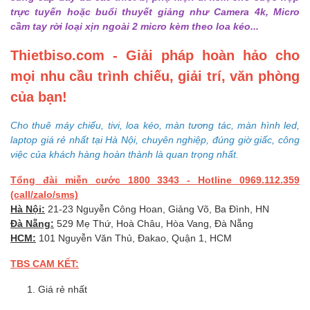
trực tuyến hoặc buổi thuyết giảng như Camera 4k, Micro
cầm tay rời loại xịn ngoài 2 micro kèm theo loa kéo...
Thietbiso.com - Giải pháp hoàn hảo cho
mọi nhu cầu trình chiếu, giải trí, văn phòng
của bạn!
Cho thuê máy chiếu, tivi, loa kéo, màn tương tác, màn hình led,
laptop giá rẻ nhất tại Hà Nội, chuyên nghiệp, đúng giờ giấc, công
việc của khách hàng hoàn thành là quan trọng nhất.
Tổng đài miễn cước 1800 3343 - Hotline 0969.112.359
(call/zalo/sms)
Hà Nội:
21-23 Nguyễn Công Hoan, Giảng Võ, Ba Đình, HN
Đà Nẵng:
529 Mẹ Thứ, Hoà Châu, Hòa Vang, Đà Nẵng
HCM:
101 Nguyễn Văn Thủ, Đakao, Quận 1, HCM
TBS CAM KẾT:
Giá rẻ nhất