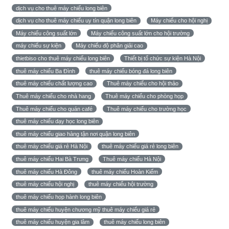
dịch vụ cho thuê máy chiếu long biên
dịch vụ cho thuê máy chiếu uy tín quận long biên
Máy chiếu cho hội nghị
Máy chiếu công suất lớn
Máy chiếu công suất lớn cho hội trường
máy chiếu sự kiện
Máy chiếu độ phân giải cao
thietbiso cho thuê máy chiếu long biên
Thiết bị tổ chức sự kiện Hà Nội
thuê máy chiếu Ba Đình
thuê máy chiếu bóng đá long biên
thuê máy chiếu chất lượng cao
Thuê máy chiếu cho hội thảo
Thuê máy chiếu cho nhà hang
Thuê máy chiếu cho phòng họp
Thuê máy chiếu cho quán café
Thuê máy chiếu cho trường học
thuê máy chiếu dạy học long biên
thuê máy chiếu giao hàng tận nơi quận long biên
thuê máy chiếu giá rẻ Hà Nội
thuê máy chiếu giá rẻ long biên
thuê máy chiếu Hai Bà Trưng
Thuê máy chiếu Hà Nội
thuê máy chiếu Hà Đông
thuê máy chiếu Hoàn Kiếm
thuê máy chiếu hội nghị
thuê máy chiếu hội trường
thuê máy chiếu họp hành long biên
thuê máy chiếu huyện chương mỹ thuê máy chiếu giá rẻ
thuê máy chiếu huyện gia lâm
thuê máy chiếu long biên