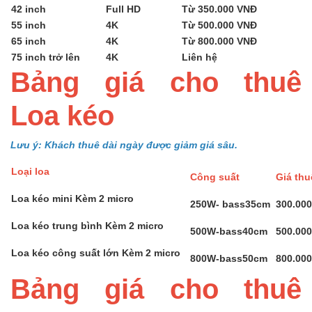
42 inch
Full HD
Từ 350.000 VNĐ
55 inch
4K
Từ 500.000 VNĐ
65 inch
4K
Từ 800.000 VNĐ
75 inch trở lên
4K
Liên hệ
Bảng giá cho thuê
Loa kéo
Lưu ý: Khách thuê dài ngày được giảm giá sâu.
Loại loa
Công suất
Giá th
Loa kéo mini Kèm 2 micro
250W- bass35cm
300.00
Loa kéo trung bình Kèm 2 micro
500W-bass40cm
500.00
Loa kéo công suất lớn Kèm 2 micro
800W-bass50cm
800.00
Bảng giá cho thuê