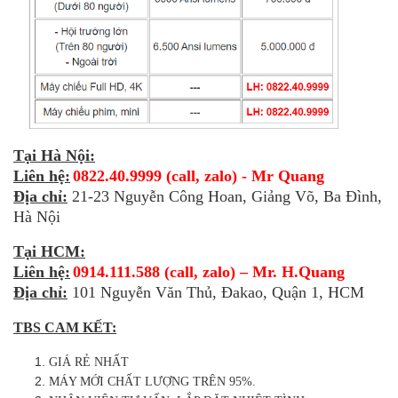
Tại Hà Nội:
Liên hệ:
0822.40.9999 (call, zalo) - Mr Quang
Địa chỉ:
21-23 Nguyễn Công Hoan, Giảng Võ, Ba Đình,
Hà Nội
Tại HCM:
Liên hệ:
0914.111.588 (call, zalo) – Mr. H.Quang
Địa chỉ:
101 Nguyễn Văn Thủ, Đakao, Quận 1, HCM
TBS CAM KẾT:
GIÁ RẺ NHẤT
MÁY MỚI CHẤT LƯỢNG TRÊN 95%.