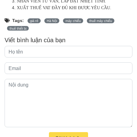
NHÂN VIÊN TƯ VẤN, LẮP ĐẶT NHIỆT TÌNH.
XUẤT THUẾ VAT ĐẦY ĐỦ KHI ĐƯỢC YÊU CẦU.
Tags:
giá rẻ
Hà Nội
máy chiếu
thuê máy chiếu
thuê thiết bị
Viết bình luận của bạn