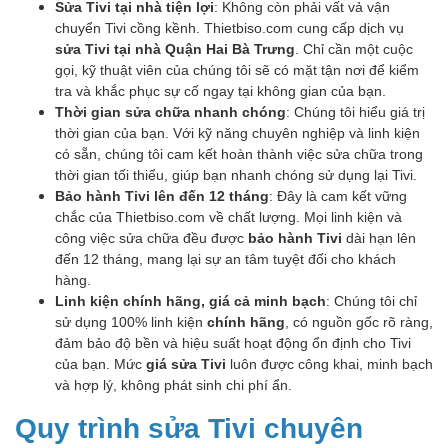
Sửa Tivi tại nhà tiện lợi
: Không còn phải vất vả vận
chuyển Tivi cồng kềnh. Thietbiso.com cung cấp dịch vụ
sửa Tivi tại nhà Quận Hai Bà Trưng
. Chỉ cần một cuộc
gọi, kỹ thuật viên của chúng tôi sẽ có mặt tận nơi để kiểm
tra và khắc phục sự cố ngay tại không gian của bạn.
Thời gian sửa chữa nhanh chóng
: Chúng tôi hiểu giá trị
thời gian của bạn. Với kỹ năng chuyên nghiệp và linh kiện
có sẵn, chúng tôi cam kết hoàn thành việc sửa chữa trong
thời gian tối thiểu, giúp bạn nhanh chóng sử dụng lại Tivi.
Bảo hành Tivi lên đến 12 tháng
: Đây là cam kết vững
chắc của Thietbiso.com về chất lượng. Mọi linh kiện và
công việc sửa chữa đều được
bảo hành Tivi
dài hạn lên
đến 12 tháng, mang lại sự an tâm tuyệt đối cho khách
hàng.
Linh kiện chính hãng, giá cả minh bạch
: Chúng tôi chỉ
sử dụng 100% linh kiện
chính hãng
, có nguồn gốc rõ ràng,
đảm bảo độ bền và hiệu suất hoạt động ổn định cho Tivi
của bạn. Mức
giá sửa Tivi
luôn được công khai, minh bạch
và hợp lý, không phát sinh chi phí ẩn.
Quy trình sửa Tivi chuyên