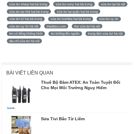
sửa tivi sharp hai bà trưng
sửa tivi sony hai bà trưng
sửa tivi tại hà nội
sửa tivi tại nhà hai bà trưng
sửa tivi tại quận hai bà trưng
sửa tivi tcl hai bà trưng
sửa tivi toshiba hai bà trưng
sửa tivi uy tín
sửa tivi uy tín hà nội
thietbiso.com
thợ sửa tivi hà nội
tivi có tiếng không hình
tivi không lên nguồn
trung tâm sửa tivi hà nội
địa chỉ sửa tivi hà nội
BÀI VIẾT LIÊN QUAN
Thuê Bộ Đàm ATEX: An Toàn Tuyệt Đối
Cho Mọi Môi Trường Nguy Hiểm
Sửa Tivi Bắc Từ Liêm