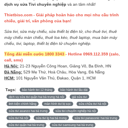
dịch vụ sửa Tivi chuyên nghiệp
và an tâm nhất!
Thietbiso.com - Giải pháp hoàn hảo cho mọi nhu cầu trình
chiếu, giải trí, văn phòng của bạn!
Sửa tivi, sửa máy chiếu, sửa thiết bị điện tử, cho thuê tivi, thuê
máy chiếu màn chiếu, thuê loa kéo, thuê laptop, mua bán máy
chiếu, tivi, laptop, thiết bị điện tử chuyên nghiệp.
Tổng đài miễn cước 1800 3343
- Hotline 0969.112.359 (zalo,
call, sms)
Hà Nội:
21-23 Nguyễn Công Hoan, Giảng Võ, Ba Đình, HN
Đà Nẵng:
529 Mẹ Thứ, Hoà Châu, Hòa Vang, Đà Nẵng
HCM:
101 Nguyễn Văn Thủ, Đakao, Quận 1, HCM
Tags:
bảo hành tivi 12 tháng
bảo hành tivi lâu dài
dịch vụ sửa tivi quận hai bà trưng hà nội
giá sửa tivi
linh kiện chính hãng
màn hình tivi bị sọc
sửa chữa tivi hà nội
sửa tivi asanzo hai bà trưng
sửa tivi chuyên nghiệp hà nội
sửa tivi hà nội
sửa tivi lg hai bà trưng
sửa tivi panasonic hai bà trưng
sửa tivi quận hai bà trưng
sửa tivi samsung hai bà trưng