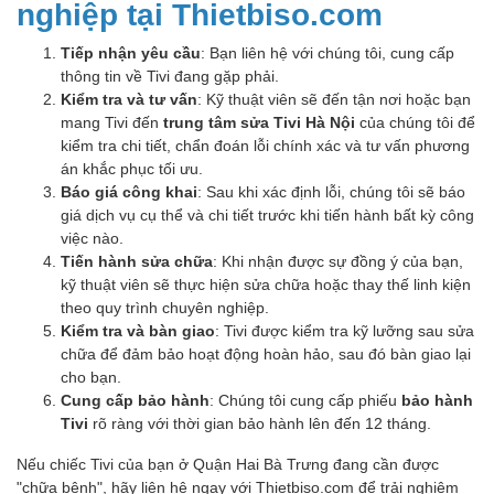
nghiệp tại Thietbiso.com
Tiếp nhận yêu cầu
: Bạn liên hệ với chúng tôi, cung cấp
thông tin về Tivi đang gặp phải.
Kiểm tra và tư vấn
: Kỹ thuật viên sẽ đến tận nơi hoặc bạn
mang Tivi đến
trung tâm sửa Tivi Hà Nội
của chúng tôi để
kiểm tra chi tiết, chẩn đoán lỗi chính xác và tư vấn phương
án khắc phục tối ưu.
Báo giá công khai
: Sau khi xác định lỗi, chúng tôi sẽ báo
giá dịch vụ cụ thể và chi tiết trước khi tiến hành bất kỳ công
việc nào.
Tiến hành sửa chữa
: Khi nhận được sự đồng ý của bạn,
kỹ thuật viên sẽ thực hiện sửa chữa hoặc thay thế linh kiện
theo quy trình chuyên nghiệp.
Kiểm tra và bàn giao
: Tivi được kiểm tra kỹ lưỡng sau sửa
chữa để đảm bảo hoạt động hoàn hảo, sau đó bàn giao lại
cho bạn.
Cung cấp bảo hành
: Chúng tôi cung cấp phiếu
bảo hành
Tivi
rõ ràng với thời gian bảo hành lên đến 12 tháng.
Nếu chiếc Tivi của bạn ở Quận Hai Bà Trưng đang cần được
"chữa bệnh", hãy liên hệ ngay với Thietbiso.com để trải nghiệm