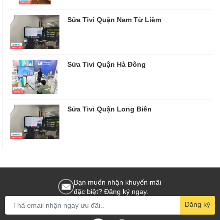
Sửa Tivi Quận Nam Từ Liêm
Sửa Tivi Quận Hà Đông
Sửa Tivi Quận Long Biên
Bạn muốn nhận khuyến mãi
đặc biệt? Đăng ký ngay.
Đăng ký