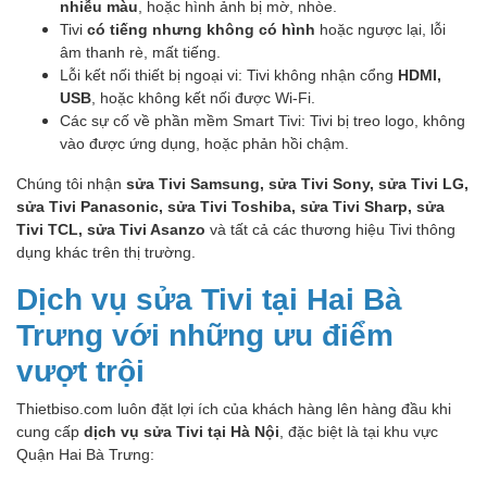
nhiễu màu
, hoặc hình ảnh bị mờ, nhòe.
Tivi
có tiếng nhưng không có hình
hoặc ngược lại, lỗi
âm thanh rè, mất tiếng.
Lỗi kết nối thiết bị ngoại vi: Tivi không nhận cổng
HDMI,
USB
, hoặc không kết nối được Wi-Fi.
Các sự cố về phần mềm Smart Tivi: Tivi bị treo logo, không
vào được ứng dụng, hoặc phản hồi chậm.
Chúng tôi nhận
sửa Tivi Samsung, sửa Tivi Sony, sửa Tivi LG,
sửa Tivi Panasonic, sửa Tivi Toshiba, sửa Tivi Sharp, sửa
Tivi TCL, sửa Tivi Asanzo
và tất cả các thương hiệu Tivi thông
dụng khác trên thị trường.
Dịch vụ sửa Tivi tại Hai Bà
Trưng với những ưu điểm
vượt trội
Thietbiso.com luôn đặt lợi ích của khách hàng lên hàng đầu khi
cung cấp
dịch vụ sửa Tivi tại Hà Nội
, đặc biệt là tại khu vực
Quận Hai Bà Trưng: