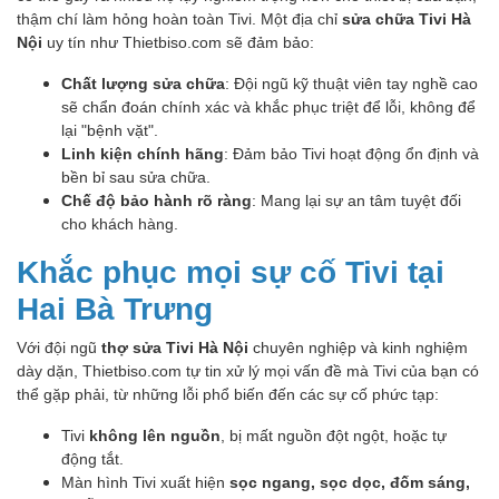
thậm chí làm hỏng hoàn toàn Tivi. Một địa chỉ
sửa chữa Tivi Hà
Nội
uy tín như Thietbiso.com sẽ đảm bảo:
Chất lượng sửa chữa
: Đội ngũ kỹ thuật viên tay nghề cao
sẽ chẩn đoán chính xác và khắc phục triệt để lỗi, không để
lại "bệnh vặt".
Linh kiện chính hãng
: Đảm bảo Tivi hoạt động ổn định và
bền bỉ sau sửa chữa.
Chế độ bảo hành rõ ràng
: Mang lại sự an tâm tuyệt đối
cho khách hàng.
Khắc phục mọi sự cố Tivi tại
Hai Bà Trưng
Với đội ngũ
thợ sửa Tivi Hà Nội
chuyên nghiệp và kinh nghiệm
dày dặn, Thietbiso.com tự tin xử lý mọi vấn đề mà Tivi của bạn có
thể gặp phải, từ những lỗi phổ biến đến các sự cố phức tạp:
Tivi
không lên nguồn
, bị mất nguồn đột ngột, hoặc tự
động tắt.
Màn hình Tivi xuất hiện
sọc ngang, sọc dọc, đốm sáng,