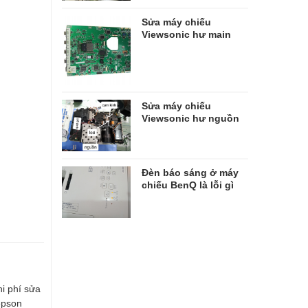
Sửa máy chiếu
Viewsonic hư main
Sửa máy chiếu
Viewsonic hư nguồn
Đèn báo sáng ở máy
chiếu BenQ là lỗi gì
i phí sửa
epson