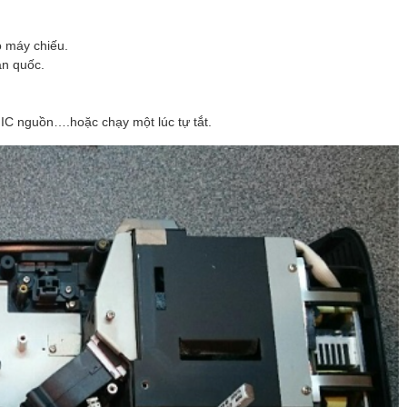
o máy chiếu.
àn quốc.
 IC nguồn….hoặc chạy một lúc tự tắt.