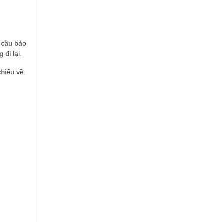
u cầu bảo
đi lại.
chiếu về.