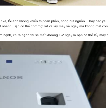
từ xa, lỗi ảnh không khiển thị toàn phần, hỏng nút nguồn… hay các yê
t nhanh. Bạn có thể chờ một lát và lấy máy về ngay mà không mất công 
 tìm bệnh, chữa bệnh thì sẽ mất khoảng 1-2 ngày là bạn có thể lấy máy 