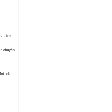
ng trăm
ic chuyên
ọi linh