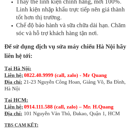
Thay thế linh kiện chính hãng, mới 100%.
Linh kiện nhập khẩu trực tiếp nên giá thành
tốt hơn thị trường.
Chế độ bảo hành và sữa chữa dài hạn. Chăm
sóc và hỗ trợ khách hàng tận nơi.
Để sử dụng dịch vụ sửa máy chiếu Hà Nội hãy
liên hệ tới:
Tại Hà Nội:
Liên hệ:
0822.40.9999 (call, zalo) - Mr Quang
Địa chỉ:
21-23 Nguyễn Công Hoan, Giảng Võ, Ba Đình,
Hà Nội
Tại HCM:
Liên hệ:
0914.111.588 (call, zalo) – Mr. H.Quang
Địa chỉ:
101 Nguyễn Văn Thủ, Đakao, Quận 1, HCM
TBS CAM KẾT: