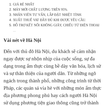
GIÁ RẺ NHẤT
MÁY MỚI CHẤT LƯỢNG TRÊN 95%.
NHÂN VIÊN TƯ VẤN, LẮP ĐẶT NHIỆT TÌNH.
XUẤT THUẾ VAT ĐẦY ĐỦ KHI ĐƯỢC YÊU CẦU.
HỖ TRỢ KẾT NỐI KHÔNG GIÂY, CHIẾU TỪ ĐIỆN THOẠI
...
Vài nét về Hà Nội
Đến với thủ đô Hà Nội, du khách sẽ cảm nhận
ngay được sự nhộn nhịp của cuộc sống, sự đa
dạng trong ẩm thực cùng bề dày văn hóa, lịch sử
và sự thân thiện của người dân. Từ những ngõ
ngách trong thành phố, những công trình từ thời
Pháp, các quán sá vỉa hè với những món ẩm thực
địa phương phong phú hay cách người Hà Nội
sử dụng phương tiện giao thông cũng trở thành