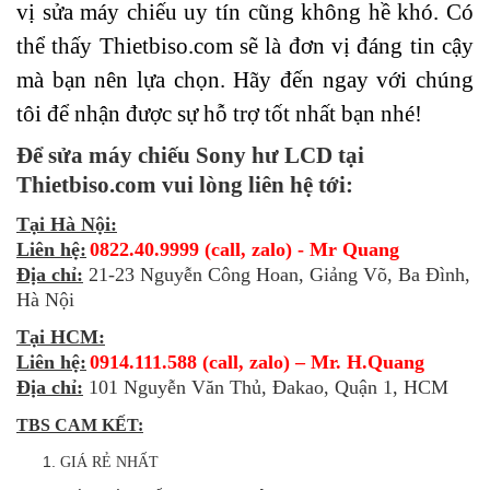
vị sửa máy chiếu uy tín cũng không hề khó. Có
thể thấy Thietbiso.com sẽ là đơn vị đáng tin cậy
mà bạn nên lựa chọn. Hãy đến ngay với chúng
tôi để nhận được sự hỗ trợ tốt nhất bạn nhé!
Để sửa máy chiếu Sony hư LCD tại
Thietbiso.com vui lòng liên hệ tới:
Tại Hà Nội:
Liên hệ:
0822.40.9999 (call, zalo) - Mr Quang
Địa chỉ:
21-23 Nguyễn Công Hoan, Giảng Võ, Ba Đình,
Hà Nội
Tại HCM:
Liên hệ:
0914.111.588 (call, zalo) – Mr. H.Quang
Địa chỉ:
101 Nguyễn Văn Thủ, Đakao, Quận 1, HCM
TBS CAM KẾT:
GIÁ RẺ NHẤT