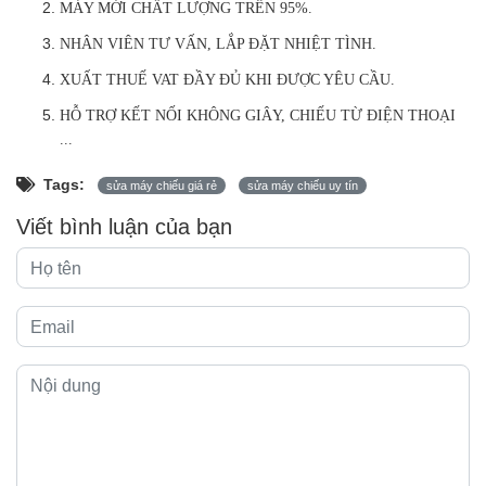
MÁY MỚI CHẤT LƯỢNG TRÊN 95%.
NHÂN VIÊN TƯ VẤN, LẮP ĐẶT NHIỆT TÌNH.
XUẤT THUẾ VAT ĐẦY ĐỦ KHI ĐƯỢC YÊU CẦU.
HỖ TRỢ KẾT NỐI KHÔNG GIÂY, CHIẾU TỪ ĐIỆN THOẠI
...
Tags:
sửa máy chiếu giá rẻ
sửa máy chiếu uy tín
Viết bình luận của bạn