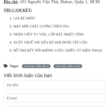
Địa chỉ:
101 Nguyễn Văn Thủ, Đakao, Quận 1, HCM
TBS CAM KẾT:
GIÁ RẺ NHẤT
MÁY MỚI CHẤT LƯỢNG TRÊN 95%.
NHÂN VIÊN TƯ VẤN, LẮP ĐẶT NHIỆT TÌNH.
XUẤT THUẾ VAT ĐẦY ĐỦ KHI ĐƯỢC YÊU CẦU.
HỖ TRỢ KẾT NỐI KHÔNG GIÂY, CHIẾU TỪ ĐIỆN THOẠI
...
Tags:
sửa máy chiếu giá rẻ
sửa máy chiếu uy tín
Viết bình luận của bạn