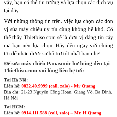
vậy, bạn có thể tin tưởng và lựa chọn các dịch vụ
tại đây.
Với những thông tin trên. việc lựa chọn các đơn
vị sửa máy chiếu uy tín cũng không hề khó. Có
thể thấy Thietbiso.com sẽ là đơn vị đáng tin cậy
mà bạn nên lựa chọn. Hãy đến ngay với chúng
tôi để nhận được sự hỗ trợ tốt nhất bạn nhé!
Để sửa máy chiếu Panasonic hư bóng đèn tại
Thietbiso.com vui lòng liên hệ tới:
Tại Hà Nội:
Liên hệ:
0822.40.9999 (call, zalo) - Mr Quang
Địa chỉ:
21-23 Nguyễn Công Hoan, Giảng Võ, Ba Đình,
Hà Nội
Tại HCM:
Liên hệ:
0914.111.588 (call, zalo) – Mr. H.Quang