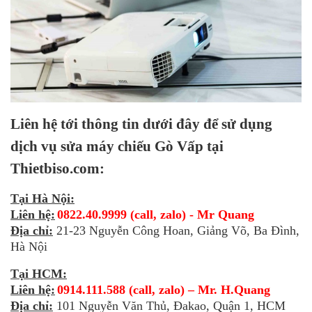
Liên hệ tới thông tin dưới đây để sử dụng
dịch vụ sửa máy chiếu Gò Vấp tại
Thietbiso.com:
Tại Hà Nội:
Liên hệ:
0822.40.9999 (call, zalo) - Mr Quang
Địa chỉ:
21-23 Nguyễn Công Hoan, Giảng Võ, Ba Đình,
Hà Nội
Tại HCM:
Liên hệ:
0914.111.588 (call, zalo) – Mr. H.Quang
Địa chỉ:
101 Nguyễn Văn Thủ, Đakao, Quận 1, HCM