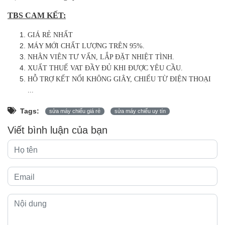
TBS CAM KẾT:
GIÁ RẺ NHẤT
MÁY MỚI CHẤT LƯỢNG TRÊN 95%.
NHÂN VIÊN TƯ VẤN, LẮP ĐẶT NHIỆT TÌNH.
XUẤT THUẾ VAT ĐẦY ĐỦ KHI ĐƯỢC YÊU CẦU.
HỖ TRỢ KẾT NỐI KHÔNG GIÂY, CHIẾU TỪ ĐIỆN THOẠI
...
Tags:
sửa máy chiếu giá rẻ
sửa máy chiếu uy tín
Viết bình luận của bạn