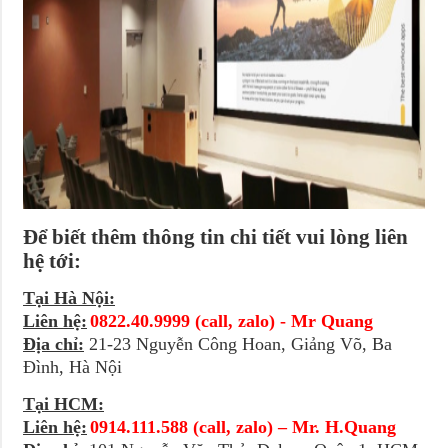
Để biết thêm thông tin chi tiết vui lòng liên
hệ tới:
Tại Hà Nội:
Liên hệ:
0822.40.9999 (call, zalo) - Mr Quang
Địa chỉ:
21-23 Nguyễn Công Hoan, Giảng Võ, Ba
Đình, Hà Nội
Tại HCM:
Liên hệ:
0914.111.588 (call, zalo) – Mr. H.Quang