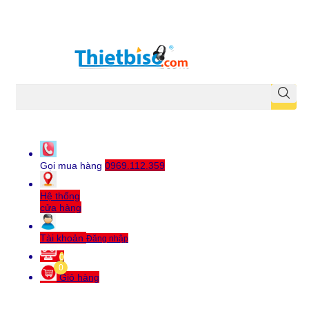
Máy chiếu cũ
Gọi mua hàng
0969.112.359
Hệ thống
cửa hàng
Tài khoản
Đăng nhập
0
0
Giỏ hàng