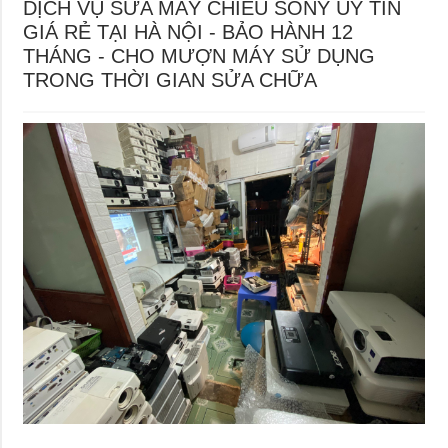
DỊCH VỤ SỬA MÁY CHIẾU SONY UY TÍN
GIÁ RẺ TẠI HÀ NỘI - BẢO HÀNH 12
THÁNG - CHO MƯỢN MÁY SỬ DỤNG
TRONG THỜI GIAN SỬA CHỮA