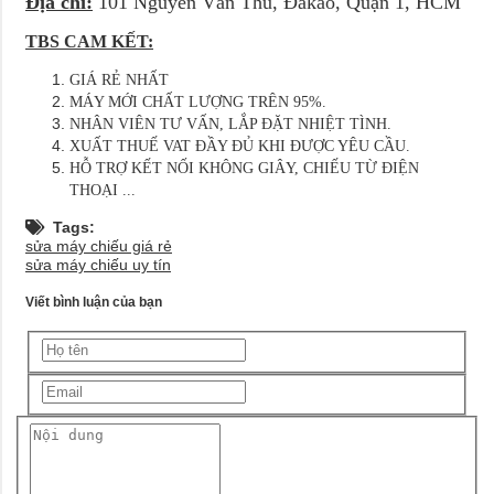
Địa chỉ:
101 Nguyễn Văn Thủ, Đakao, Quận 1, HCM
TBS CAM KẾT:
GIÁ RẺ NHẤT
MÁY MỚI CHẤT LƯỢNG TRÊN 95%.
NHÂN VIÊN TƯ VẤN, LẮP ĐẶT NHIỆT TÌNH.
XUẤT THUẾ VAT ĐẦY ĐỦ KHI ĐƯỢC YÊU CẦU.
HỖ TRỢ KẾT NỐI KHÔNG GIÂY, CHIẾU TỪ ĐIỆN
THOẠI ...
Tags:
sửa máy chiếu giá rẻ
sửa máy chiếu uy tín
Viết bình luận của bạn