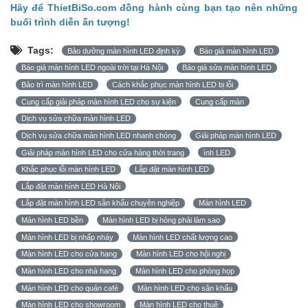
Hãy để ThietBiSo.com đồng hành cùng bạn tạo nên những
buổi trình diễn ấn tượng!
Tags:
Bảo dưỡng màn hình LED định kỳ
Báo giá màn hình LED
Báo giá màn hình LED ngoài trời tại Hà Nội
Báo giá sửa màn hình LED
Bảo trì màn hình LED
Cách khắc phục màn hình LED bị lỗi
Cung cấp giải pháp màn hình LED cho sự kiện
Cung cấp màn
Dịch vụ sửa chữa màn hình LED
Dịch vụ sửa chữa màn hình LED nhanh chóng
Giải pháp màn hình LED
Giải pháp màn hình LED cho cửa hàng thời trang
ình LED
Khắc phục lỗi màn hình LED
Lắp đặt màn hình LED
Lắp đặt màn hình LED Hà Nội
Lắp đặt màn hình LED sân khấu chuyên nghiệp
Màn hình LED
Màn hình LED bền
Màn hình LED bị hỏng phải làm sao
Màn hình LED bị nhấp nháy
Màn hình LED chất lượng cao
Màn hình LED cho cửa hang
Màn hình LED cho hội nghị
Màn hình LED cho nhà hang
Màn hình LED cho phòng họp
Màn hình LED cho quán café
Màn hình LED cho sân khấu
Màn hình LED cho showroom
Màn hình LED cho thuê