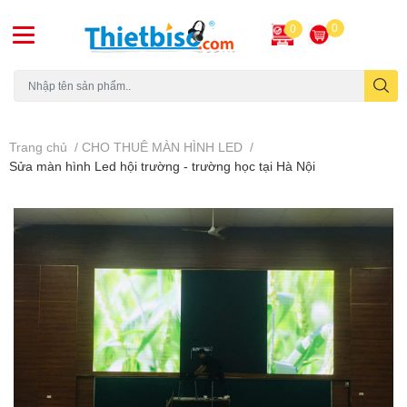
0
0
Máy chiếu cũ
Trang chủ
/
CHO THUÊ MÀN HÌNH LED
/
Sửa màn hình Led hội trường - trường học tại Hà Nội