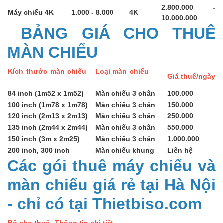
2.800.000 -
Máy chiếu 4K
1.000 - 8.000
4K
10.000.000
BẢNG GIÁ CHO THUÊ
MÀN CHIẾU
Kích thước màn chiếu
Loại màn chiếu
Giá thuê/ngày
84 inch (1m52 x 1m52)
Màn chiếu 3 chân
100.000
100 inch (1m78 x 1m78)
Màn chiếu 3 chân
150.000
120 inch (2m13 x 2m13)
Màn chiếu 3 chân
250.000
135 inch (2m44 x 2m44)
Màn chiếu 3 chân
550.000
150 inch (3m x 2m25)
Màn chiếu 3 chân
1.000.000
200 inch, 300 inch
Màn chiếu khung
Liên hệ
Các gói thuê máy chiếu và
màn chiếu giá rẻ tại Hà Nội
- chỉ có tại Thietbiso.com
Bộ cho thuê
Thông tin chi tiết