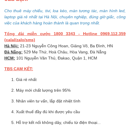
Cho thuê máy chiếu, tivi, loa kéo, màn tương tác, màn hình led,
laptop giá rẻ nhất tại Hà Nội, chuyên nghiệp, đúng giờ giấc, công
việc của khách hàng hoàn thành là quan trọng nhất.
Tổng đài miễn cước 1800 3343 - Hotline 0969.112.359
(calal/zalo/sms)
Hà Nội:
21-23 Nguyễn Công Hoan, Giảng Võ, Ba Đình, HN
Đà Nẵng:
529 Mẹ Thứ, Hoà Châu, Hòa Vang, Đà Nẵng
HCM:
101 Nguyễn Văn Thủ, Đakao, Quận 1, HCM
TBS CAM KẾT:
Giá rẻ nhất
Máy mới chất lượng trên 95%
Nhân viên tư vấn, lắp đặt nhiệt tình
Xuất thuế đầy đủ khi được yêu cầu
Hỗ trợ kết nối không dây, chiếu từ điện thoại...