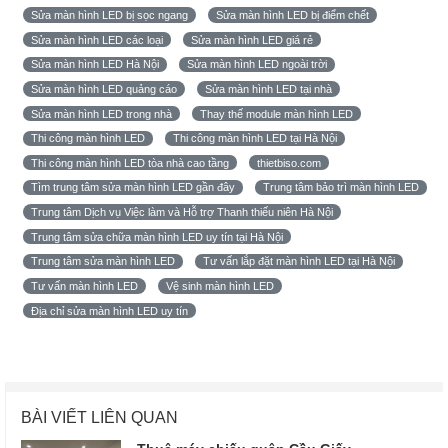
Sửa màn hình LED bị sọc ngang
Sửa màn hình LED bị điểm chết
Sửa màn hình LED các loại
Sửa màn hình LED giá rẻ
Sửa màn hình LED Hà Nội
Sửa màn hình LED ngoài trời
Sửa màn hình LED quảng cáo
Sửa màn hình LED tại nhà
Sửa màn hình LED trong nhà
Thay thế module màn hình LED
Thi công màn hình LED
Thi công màn hình LED tại Hà Nội
Thi công màn hình LED tòa nhà cao tầng
thietbiso.com
Tìm trung tâm sửa màn hình LED gần đây
Trung tâm bảo trì màn hình LED
Trung tâm Dịch vụ Việc làm và Hỗ trợ Thanh thiếu niên Hà Nội
Trung tâm sửa chữa màn hình LED uy tín tại Hà Nội
Trung tâm sửa màn hình LED
Tư vấn lắp đặt màn hình LED tại Hà Nội
Tư vấn màn hình LED
Vệ sinh màn hình LED
Địa chỉ sửa màn hình LED uy tín
BÀI VIẾT LIÊN QUAN