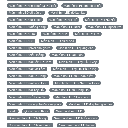
Màn hình LED cho thuê tại Hà Nội
Màn hình LED cho tòa nhà
Màn hình LED dễ bảo trì
Màn hình LED dễ lắp đặt
Màn hình LED full color
Màn hình LED giá rẻ
Màn hình LED Hà Nội
Màn hình LED không sang
Màn hình LED mini
Màn hình LED ngoài trời
Màn hình LED P10
Màn hình LED P5
Màn hình LED P6
Màn hình LED P8
Màn hình LED pixel nhỏ
Màn hình LED pixel nhỏ giá rẻ
Màn hình LED quảng cáo
Màn hình LED siêu mỏng
Màn hình LED sự kiện
Màn hình LED tại Bắc Từ Liêm
Màn hình LED tại Cầu Giấy
Màn hình LED tại Gia Lâm
Màn hình LED tại Hai Bà Trưng
Màn hình LED tại Hà Đông
Màn hình LED tại Hoàn Kiếm
Màn hình LED tại Long Biên
Màn hình LED tại Nam Từ Liêm
Màn hình LED tại Tây Hồ
Màn hình LED tại Đống Đa
Màn hình LED tiết kiệm điện
Màn hình LED trong nhà
Màn hình LED trong nhà độ sáng cao
Màn hình LED độ phân giải cao
odule
Quận Hoàn Kiếm
Sửa màn hình LED
Sửa màn hình LED bị hỏng
Sửa màn hình LED bị lỗi nguồn
Sửa màn hình LED bị mất màu
Sửa màn hình LED bị mờ