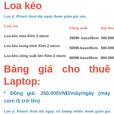
Loa kéo
Lưu ý: Khách thuê dài ngày được giảm giá sâu.
Loại loa
Công suất
Giá th
Loa kéo mini Kèm 2 micro
250W- bass35cm
300.00
Loa kéo trung bình Kèm 2 micro
500W-bass40cm
500.00
Loa kéo công suất lớn Kèm 2 micro
800W-bass50cm
800.00
Bảng giá cho thuê
Laptop:
* Đồng giá: 250.000VNĐ/máy/ngày (máy
core i5 trở lên)
Lưu ý: Khách thuê dài ngày, số lượng nhiều được giảm giá