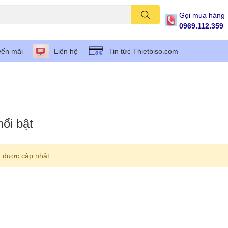
Gọi mua hàng
0969.112.359
ến mãi
Liên hệ
Tin tức Thietbiso.com
ổi bật
 được cập nhật.