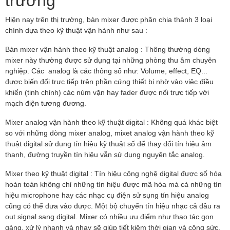
Hiện nay trên thị trường, bàn mixer được phân chia thành 3 loại
chính dựa theo kỹ thuật vận hành như sau :
Bàn mixer vận hành theo kỹ thuật analog : Thông thường dòng
mixer này thường được sử dụng tại những phòng thu âm chuyên
nghiệp. Các analog là các thông số như: Volume, effect, EQ...
được biến đổi trực tiếp trên phần cứng thiết bị nhờ vào việc điều
khiển (tinh chỉnh) các núm vặn hay fader được nối trực tiếp với
mạch điện tương đương.
Mixer analog vận hành theo kỹ thuật digital : Không quá khác biệt
so với những dòng mixer analog, mixet analog vận hành theo kỹ
thuật digital sử dụng tín hiệu kỹ thuật số để thay đổi tín hiệu âm
thanh, đường truyền tín hiệu vẫn sử dụng nguyên tắc analog.
Mixer theo kỹ thuật digital : Tín hiệu công nghệ digital được số hóa
hoàn toàn không chỉ những tín hiệu được mã hóa mà cả những tín
hiệu microphone hay các nhạc cụ điện sử sụng tín hiệu analog
cũng có thể đưa vào được. Một bộ chuyển tín hiệu nhạc cả đầu ra
out signal sang digital. Mixer có nhiều ưu điểm như thao tác gọn
gàng, xử lý nhanh và nhạy sẽ giúp tiết kiệm thời gian và công sức,