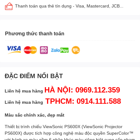
Thanh toán qua thẻ tín dụng - Visa, Mastercard, JCB...
Phương thức thanh toán
ĐẶC ĐIỂM NỔI BẬT
HÀ NỘI: 0969.112.359
Liên hệ mua hàng
TPHCM: 0914.111.588
Liên hệ mua hàng
Màu sắc chính xác, đẹp mắt
Thiết bị trình chiếu ViewSonic PS600X (ViewSonic Projector
PS600X) được tích hợp công nghệ màu độc quyền SuperColor™
với bánh xe màu gồm 6 phân khúc màu riêng biệt cung cấp phạm