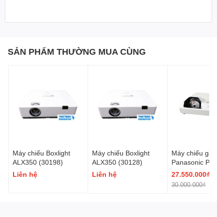
SẢN PHẨM THƯỜNG MUA CÙNG
Máy chiếu Boxlight
Máy chiếu Boxlight
Máy chiếu gần
ALX350 (30198)
ALX350 (30128)
Panasonic PT-
TW381R
Liên hệ
Liên hệ
27.550.000₫
30.000.000₫
-