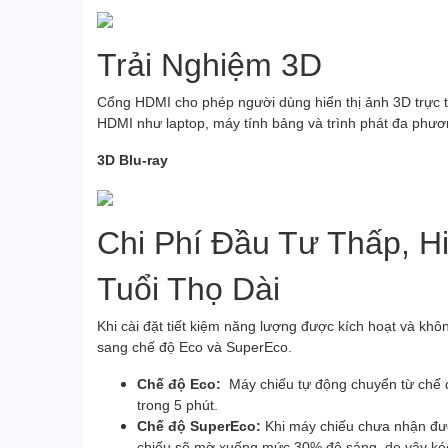
Trải Nghiệm 3D
Cổng HDMI cho phép người dùng hiển thị ảnh 3D trực tiếp
HDMI như laptop, máy tính bảng và trình phát đa phươn
3D Blu-ray
Chi Phí Đầu Tư Thấp, H
Tuổi Thọ Dài
Khi cài đặt tiết kiệm năng lượng được kích hoạt và khô
sang chế độ Eco và SuperEco.
Chế độ Eco:
Máy chiếu tự động chuyển từ chế 
trong 5 phút.
Chế độ SuperEco:
Khi máy chiếu chưa nhận đượ
chiếu sẽ mờ xuống mức 30% độ sáng, do vậy kéo