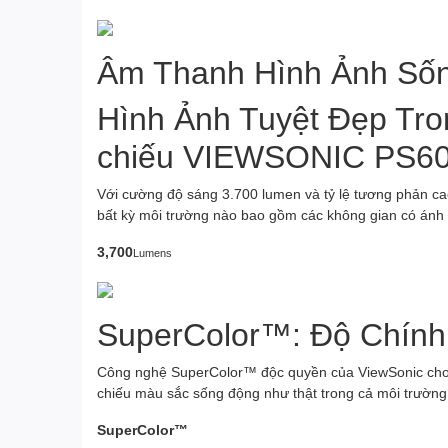
Âm Thanh Hình Ảnh Số
Hình Ảnh Tuyệt Đẹp Tr
chiếu VIEWSONIC PS6
Với cường độ sáng 3.700 lumen và tỷ lệ tương phản c
bất kỳ môi trường nào bao gồm các không gian có ánh
3,700
Lumens
SuperColor™: Độ Chính
Công nghệ SuperColor™ độc quyền của ViewSonic cho 
chiếu màu sắc sống động như thật trong cả môi trường 
SuperColor™