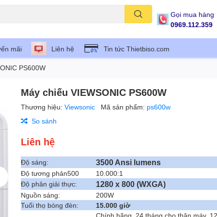
Gọi mua hàng
0969.112.359
ến mãi
Liên hệ
Tin tức Thietbiso.com
SONIC PS600W
Máy chiếu VIEWSONIC PS600W
Thương hiệu:
Viewsonic
Mã sản phẩm:
ps600w
So sánh
Liên hệ
3500 Ansi lumens
Độ sáng:
Độ tương phản500
10.000:1
1280 x 800 (WXGA)
Độ phân giải thực:
Nguồn sáng:
200W
Tuổi thọ bóng đèn:
15.000 giờ
Chính hãng, 24 tháng cho thân máy, 1