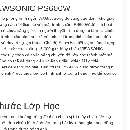
IEWSONIC PS600W
 lệ phóng hình ngắn WXGA cường độ sáng cao dành cho giáo
oảng cách 106cm so với mặt trình chiếu, PS600W đủ linh hoạt
 có chức năng giữ cho người thuyết trình ở ngoài tầm tia chiếu.
h chiếu hình ảnh rõ nét, chi tiết trong điều kiện bóng đèn
 và duy trì sự tập trung. Chế độ SuperEco tiết kiệm năng lượng
 lên tới mức cực khủng 15.000 giờ. Máy chiếu VIEWSONIC
tác tùy chọn có chức năng chuyển đổi lớp học thành một môi
ùng có thể dễ dàng điều khiển và điều khiển Máy chiếu
N để đạt được hiệu suất tối ưu. PS600W cũng được trang bị
 chỉnh 4 góc giúp loại bỏ hình ảnh bị cong hoặc méo để luôn có
Thước Lớp Học
i cho bạn khoảng trống để điều chỉnh vị trí máy chiếu. Với sự
thể trình chiếu hình ảnh lớn trong bất kỳ không gian nào đồng
iếu và tránh được bóng ảnh.