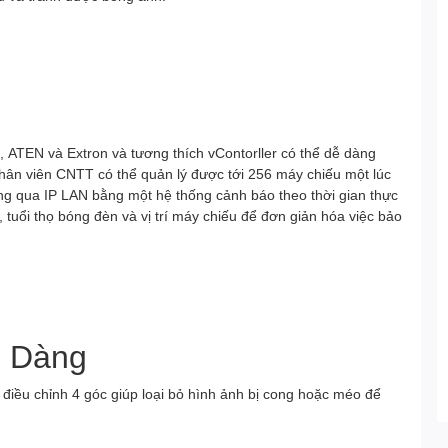
 ATEN và Extron và tương thích vContorller có thể dễ dàng
Nhân viên CNTT có thể quản lý được tới 256 máy chiếu một lúc
ng qua IP LAN bằng một hệ thống cảnh báo theo thời gian thực
, tuổi thọ bóng đèn và vị trí máy chiếu để đơn giản hóa việc bảo
ễ Dàng
điều chỉnh 4 góc giúp loại bỏ hình ảnh bị cong hoặc méo để