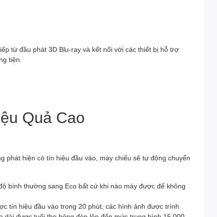
 từ đầu phát 3D Blu-ray và kết nối với các thiết bị hỗ trợ
g tiện.
iệu Quả Cao
ng phát hiện có tín hiệu đầu vào, máy chiếu sẽ tự động chuyển
độ bình thường sang Eco bất cứ khi nào máy được để không
c tín hiệu đầu vào trong 20 phút, các hình ảnh được trình
 dài được tuổi thọ bóng đèn lên đến mức trung bình 15.000