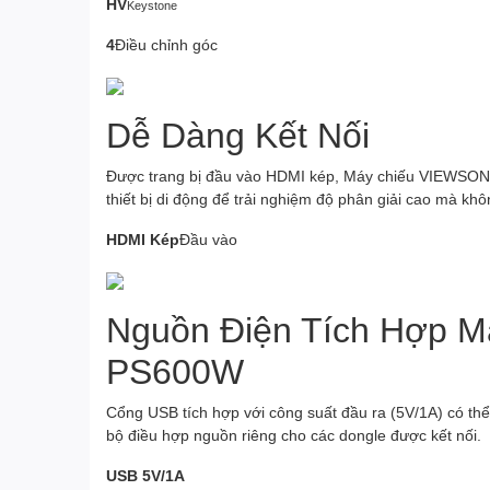
HV
Keystone
4
Điều chỉnh góc
Dễ Dàng Kết Nối
Được trang bị đầu vào HDMI kép, Máy chiếu VIEWSON
thiết bị di động để trải nghiệm độ phân giải cao mà khô
HDMI Kép
Đầu vào
Nguồn Điện Tích Hợp 
PS600W
Cổng USB tích hợp với công suất đầu ra (5V/1A) có th
bộ điều hợp nguồn riêng cho các dongle được kết nối.
USB 5V/1A