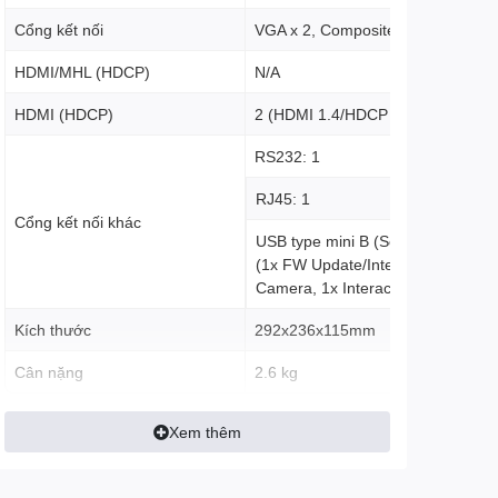
Cổng kết nối
VGA x 2, Composite x 1
HDMI/MHL (HDCP)
N/A
HDMI (HDCP)
2 (HDMI 1.4/HDCP 1.4)
RS232: 1
RJ45: 1
Cổng kết nối khác
USB type mini B (Services): 2
(1x FW Update/Interactive
Camera, 1x Interactive Laser)
Kích thước
292x236x115mm
Cân nặng
2.6 kg
Xem thêm