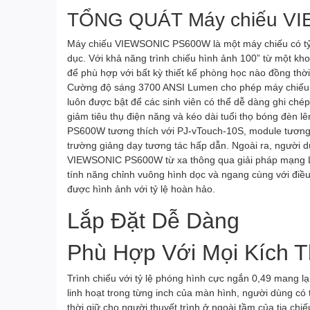
TỔNG QUÁT Máy chiếu V
Máy chiếu VIEWSONIC PS600W là một máy chiếu có tỷ
dục. Với khả năng trình chiếu hình ảnh 100” từ một kh
để phù hợp với bất kỳ thiết kế phòng học nào đồng thời
Cường độ sáng 3700 ANSI Lumen cho phép máy chiếu trìn
luôn được bật để các sinh viên có thể dễ dàng ghi chép
giảm tiêu thụ điện năng và kéo dài tuổi thọ bóng đèn
PS600W tương thích với PJ-vTouch-10S, module tương 
trường giảng dạy tương tác hấp dẫn. Ngoài ra, người d
VIEWSONIC PS600W từ xa thông qua giải pháp mạng LA
tính năng chỉnh vuông hình dọc và ngang cùng với điều
được hình ảnh với tỷ lệ hoàn hảo.
Lắp Đặt Dễ Dàng
Phù Hợp Với Mọi Kích 
Trình chiếu với tỷ lệ phóng hình cực ngắn 0,49 mang lạ
linh hoạt trong từng inch của màn hình, người dùng có 
thời giữ cho người thuyết trình ở ngoài tầm của tia ch