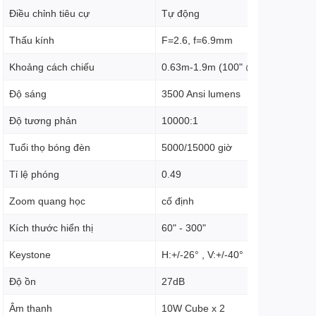
Điều chỉnh tiêu cự
Tự động
Thấu kính
F=2.6, f=6.9mm
Khoảng cách chiếu
0.63m-1.9m (100" @ 1.06m)
Độ sáng
3500 Ansi lumens
Độ tương phản
10000:1
Tuổi thọ bóng đèn
5000/15000 giờ
Tỉ lệ phóng
0.49
Zoom quang học
cố định
Kích thước hiển thị
60" - 300"
Keystone
H:+/-26° , V:+/-40°
Độ ồn
27dB
Âm thanh
10W Cube x 2