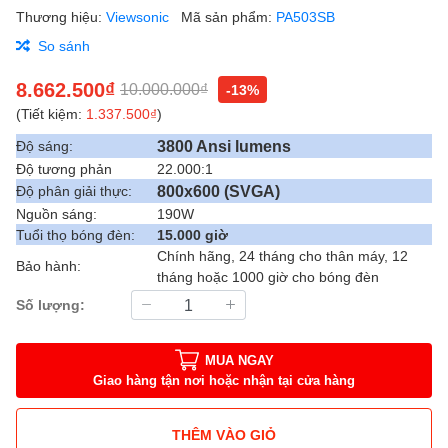
Thương hiệu:
Viewsonic
Mã sản phẩm:
PA503SB
So sánh
8.662.500₫
10.000.000₫
-13%
(Tiết kiệm:
1.337.500₫
)
3800 Ansi lumens
Độ sáng:
Độ tương phản
22.000:1
800x600 (SVGA)
Độ phân giải thực:
Nguồn sáng:
190W
Tuổi thọ bóng đèn:
15.000 giờ
Chính hãng, 24 tháng cho thân máy, 12
Bảo hành:
tháng hoặc 1000 giờ cho bóng đèn
Số lượng:
MUA NGAY
Giao hàng tận nơi hoặc nhận tại cửa hàng
THÊM VÀO GIỎ