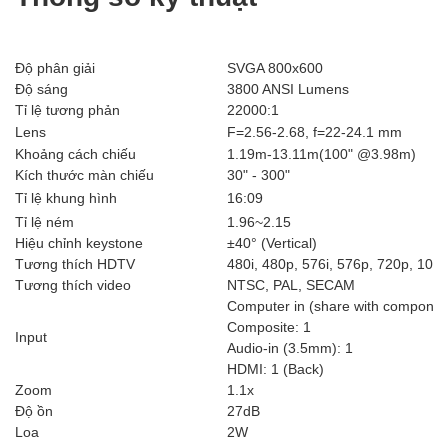
Độ phân giải
SVGA 800x600
Độ sáng
3800 ANSI Lumens
Tỉ lệ tương phản
22000:1
Lens
F=2.56-2.68, f=22-24.1 mm
Khoảng cách chiếu
1.19m-13.11m(100" @3.98m)
Kích thước màn chiếu
30" - 300"
Tỉ lệ khung hình
16:09
Tỉ lệ ném
1.96~2.15
Hiệu chỉnh keystone
±40° (Vertical)
Tương thích HDTV
480i, 480p, 576i, 576p, 720p, 1080
Tương thích video
NTSC, PAL, SECAM
Computer in (share with componen
Composite: 1
Input
Audio-in (3.5mm): 1
HDMI: 1 (Back)
Zoom
1.1x
Độ ồn
27dB
Loa
2W