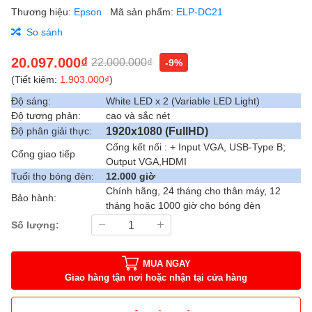
Thương hiệu:
Epson
Mã sản phẩm:
ELP-DC21
So sánh
20.097.000₫
22.000.000₫
-9%
(Tiết kiệm:
1.903.000₫
)
Độ sáng:
White LED x 2 (Variable LED Light)
Độ tương phản:
cao và sắc nét
1920x1080 (FullHD)
Độ phân giải thực:
Cổng kết nối : + Input VGA, USB-Type B;
Cổng giao tiếp
Output VGA,HDMI
Tuổi thọ bóng đèn:
12.000 giờ
Chính hãng, 24 tháng cho thân máy, 12
Bảo hành:
tháng hoặc 1000 giờ cho bóng đèn
Số lượng:
MUA NGAY
Giao hàng tận nơi hoặc nhận tại cửa hàng