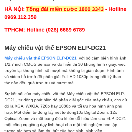
HÀ NỘI:
Tổng đài miễn cước 1800 3343
- Hotline
0969.112.359
TPHCM:
Hotline (028) 6689 6789
Máy chiếu vật thể EPSON ELP-DC21
Máy chiếu vật thể EPSON ELP-DC21
với bộ cảm biến hình ảnh
1/2.7 inch CMOS Sensor và độ hiển thị 30 khung hình / giây, việc
truyền lại khung hình sẽ mượt mà không bị gián đoạn. Hình ảnh
và video hỗ trợ ở độ phân giải Full HD 1080p trong bất kỳ thao
tác nào đều quá trơn tru và mượt mà.
Sự kết nối của máy chiếu vật thể Máy chiếu vật thể EPSON ELP-
DC21 , tự động phát hiện độ phân giải gốc của máy chiếu, cho dù
đó là XGA, WXGA, 720p hay 1080p và tối ưu hóa hình ảnh phù
hợp. Một điểm tự động lấy nét tự động10x Digital Zoom, 12x
Optical Zoom và một bảng điều khiển dễ hiểu làm cho ELP-DC21
một công cụ giảng dạy linh hoạt cho một trải nghiệm học tập
tương tác hơn sẽ làm thu hút của học sinh, sinh viên.