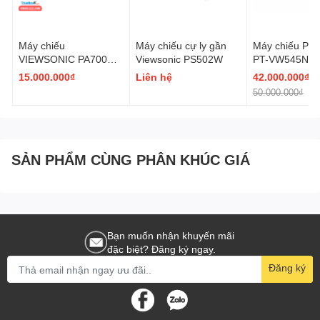
Máy chiếu
Máy chiếu cự ly gần
Máy chiếu Pan
VIEWSONIC PA700X –
Viewsonic PS502W
PT-VW545N
Công nghệ DLP thế hệ
15.000.000₫
Liên hệ
42.000.000₫
mới
50.000.000₫
-
SẢN PHẨM CÙNG PHÂN KHÚC GIÁ
Bạn muốn nhận khuyến mãi
đặc biệt? Đăng ký ngay.
Đăng ký