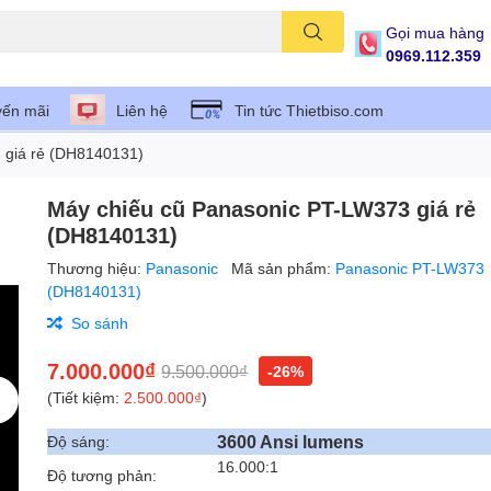
Gọi mua hàng
0969.112.359
ến mãi
Liên hệ
Tin tức Thietbiso.com
 giá rẻ (DH8140131)
Máy chiếu cũ Panasonic PT-LW373 giá rẻ
(DH8140131)
Thương hiệu:
Panasonic
Mã sản phẩm:
Panasonic PT-LW373
(DH8140131)
So sánh
7.000.000₫
9.500.000₫
-26%
(Tiết kiệm:
2.500.000₫
)
3600 Ansi lumens
Độ sáng:
16.000:1
Độ tương phản: