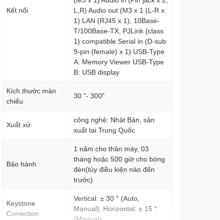
Kết nối
L,R) Audio out (M3 x 1 (L-R x
1) LAN (RJ45 x 1), 10Base-
T/100Base-TX, PJLink (class
1) compatible Serial in (D-sub
9-pin (female) x 1) USB-Type
A: Memory Viewer USB-Type
B: USB display
Kích thước màn
30 "- 300"
chiếu
công nghệ: Nhật Bản, sản
Xuất xứ
xuất tai Trung Quốc
1 năm cho thân máy, 03
tháng hoặc 500 giờ cho bóng
Bảo hành
đèn(tùy điều kiện nào đến
trước)
Vertical: ± 30 ° (Auto,
Keystone
Manual), Horizontal: ± 15 °
Correction
(Manual)