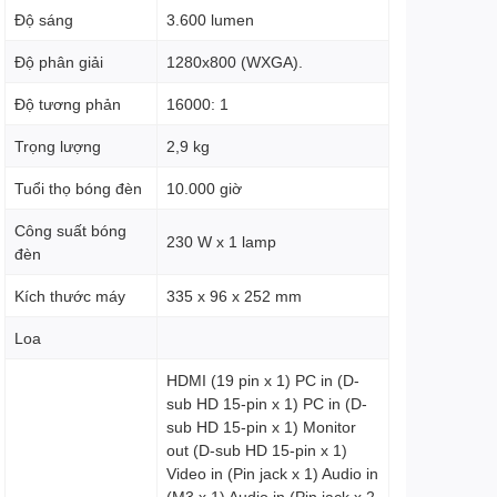
Độ sáng
3.600 lumen
Độ phân giải
1280x800 (WXGA).
Độ tương phản
16000: 1
Trọng lượng
2,9 kg
Tuổi thọ bóng đèn
10.000 giờ
Công suất bóng
230 W x 1 lamp
đèn
Kích thước máy
335 x 96 x 252 mm
Loa
HDMI (19 pin x 1) PC in (D-
sub HD 15-pin x 1) PC in (D-
sub HD 15-pin x 1) Monitor
out (D-sub HD 15-pin x 1)
Video in (Pin jack x 1) Audio in
(M3 x 1) Audio in (Pin jack x 2,