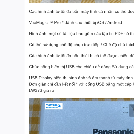
Các hình ảnh từ tối đa bốn máy tính cá nhân có thể đư
VueMagic ™ Pro * dành cho thiết bị iOS / Android
Hình ảnh, một số tài liệu bao gồm các tập tin PDF có t
Có thể sử dụng chế độ chụp trực tiếp / Chế độ chú thíc
Các hình ảnh từ tối đa bốn thiết bị có thể được chiếu đồ
Chức năng hiển thị USB cho chiếu dễ dàng Sử dụng c
USB Display hiển thị hình ảnh và âm thanh từ máy tín
Đơn giản chỉ cần kết nối * với cổng USB bằng một cáp 
LW373 giá rẻ