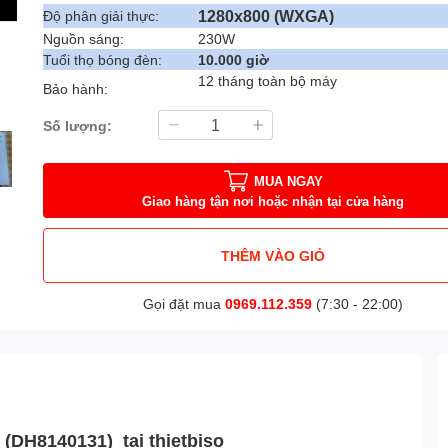
1280x800 (WXGA)
Độ phân giải thực:
Nguồn sáng:
230W
Tuổi thọ bóng đèn:
10.000 giờ
12 tháng toàn bộ máy
Bảo hành:
Số lượng:
MUA NGAY
Giao hàng tận nơi hoặc nhận tại cửa hàng
THÊM VÀO GIỎ
Gọi đặt mua
0969.112.359
(7:30 - 22:00)
(DH8140131) tại thietbiso