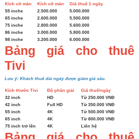
Kích cỡ màn
Kích cỡ màn
Giá thuê 1 ngày
55 inche
2.500.000
5.000.000
65 inche
2.600.000
5.500.000
75 inche
2.800.000
5.600.000
86 inche
3.000.000
5.800.000
98 inche
3.200.000
6.000.000
Bảng giá cho thuê
Tivi
Lưu ý: Khách thuê dài ngày được giảm giá sâu.
Kích thước Tivi
Độ phân giải
Giá thuê/ngày
32 inch
HD
Từ 250.000 VNĐ
42 inch
Full HD
Từ 350.000 VNĐ
55 inch
4K
Từ 500.000 VNĐ
65 inch
4K
Từ 800.000 VNĐ
75 inch trở lên
4K
Liên hệ
Bảng giá cho thuê