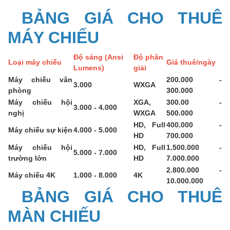
BẢNG GIÁ CHO THUÊ
MÁY CHIẾU
Độ sáng (Ansi
Độ phân
Loại máy chiếu
Giá thuê/ngày
Lumens)
giải
Máy chiếu văn
200.000 -
3.000
WXGA
phòng
300.000
Máy chiếu hội
XGA,
300.00 -
3.000 - 4.000
nghị
WXGA
500.000
HD, Full
400.000 -
Máy chiếu sự kiện
4.000 - 5.000
HD
700.000
Máy chiếu hội
HD, Full
1.500.000 -
5.000 - 7.000
trường lớn
HD
7.000.000
2.800.000 -
Máy chiếu 4K
1.000 - 8.000
4K
10.000.000
BẢNG GIÁ CHO THUÊ
MÀN CHIẾU