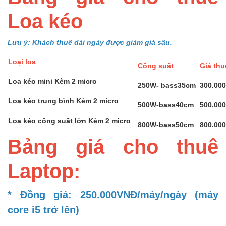
Loa kéo
Lưu ý: Khách thuê dài ngày được giảm giá sâu.
Loại loa
Công suất
Giá th
Loa kéo mini Kèm 2 micro
250W- bass35cm
300.00
Loa kéo trung bình Kèm 2 micro
500W-bass40cm
500.00
Loa kéo công suất lớn Kèm 2 micro
800W-bass50cm
800.00
Bảng giá cho thuê
Laptop:
* Đồng giá: 250.000VNĐ/máy/ngày (máy
core i5 trở lên)