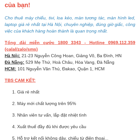
của bạn!
Cho thuê máy chiếu, tivi, loa kéo, màn tương tác, màn hình led,
laptop giá rẻ nhất tại Hà Nội, chuyên nghiệp, đúng giờ giấc, công
việc của khách hàng hoàn thành là quan trọng nhất.
Tổng đài miễn cước 1800 3343 - Hotline 0969.112.359
(calal/zalo/sms)
Hà Nội:
21-23 Nguyễn Công Hoan, Giảng Võ, Ba Đình, HN
Đà Nẵng:
529 Mẹ Thứ, Hoà Châu, Hòa Vang, Đà Nẵng
HCM:
101 Nguyễn Văn Thủ, Đakao, Quận 1, HCM
TBS CAM KẾT:
Giá rẻ nhất
Máy mới chất lượng trên 95%
Nhân viên tư vấn, lắp đặt nhiệt tình
Xuất thuế đầy đủ khi được yêu cầu
Hỗ trợ kết nối không dây, chiếu từ điện thoại...