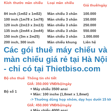
Kích thước màn chiếu
Loại màn chiếu
Giá thuê/ngày
84 inch (1m52 x 1m52)
Màn chiếu 3 chân
100.000
100 inch (1m78 x 1m78)
Màn chiếu 3 chân
150.000
120 inch (2m13 x 2m13)
Màn chiếu 3 chân
250.000
135 inch (2m44 x 2m44)
Màn chiếu 3 chân
550.000
150 inch (3m x 2m25)
Màn chiếu 3 chân
1.000.000
200 inch, 300 inch
Màn chiếu khung
Liên hệ
Các gói thuê máy chiếu và
màn chiếu giá rẻ tại Hà Nội
- chỉ có tại Thietbiso.com
Bộ cho thuê
Thông tin chi tiết
GIÁ: 350.000 VNĐ/bộ/ngày
+ Máy chiếu 3500 ansi
Bộ số 1
+ Màn: 100 inche (1,8met x 1,8met)
-> Thường dùng họp nhóm, dạy học dưới 15 kh
GIÁ: 450.000 VNĐ/bộ/ngày
+ Máy chiếu 4000 ansi