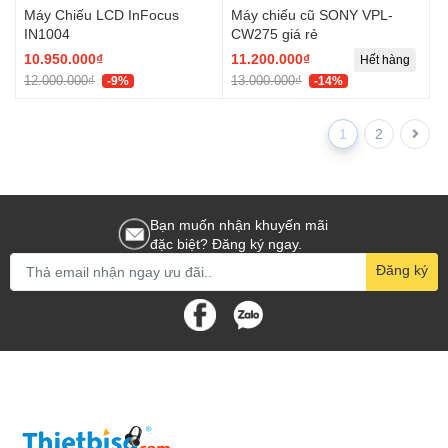
Máy Chiếu LCD InFocus
Máy chiếu cũ SONY VPL-
IN1004
CW275 giá rẻ
10.950.000₫
11.200.000₫
Hết hàng
12.000.000₫
13.000.000₫
-9%
-14%
1
2
Bạn muốn nhận khuyến mãi
đặc biệt? Đăng ký ngay.
Đăng ký