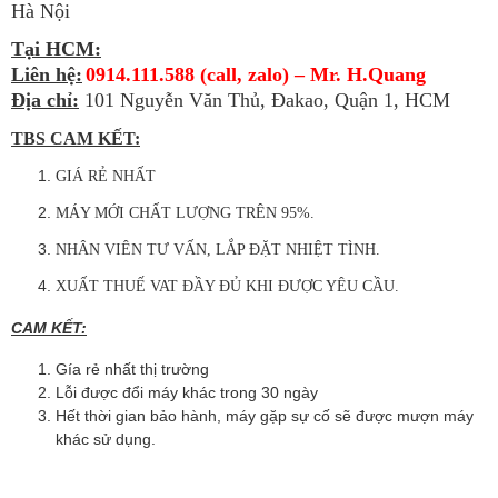
Hà Nội
Tại HCM:
Liên hệ:
0914.111.588 (call, zalo) – Mr. H.Quang
Địa chỉ:
101 Nguyễn Văn Thủ, Đakao, Quận 1, HCM
TBS CAM KẾT:
GIÁ RẺ NHẤT
MÁY MỚI CHẤT LƯỢNG TRÊN 95%.
NHÂN VIÊN TƯ VẤN, LẮP ĐẶT NHIỆT TÌNH.
XUẤT THUẾ VAT ĐẦY ĐỦ KHI ĐƯỢC YÊU CẦU.
CAM KẾT:
Gía rẻ nhất thị trường
Lỗi được đổi máy khác trong 30 ngày
Hết thời gian bảo hành, máy gặp sự cố sẽ được mượn máy
khác sử dụng.