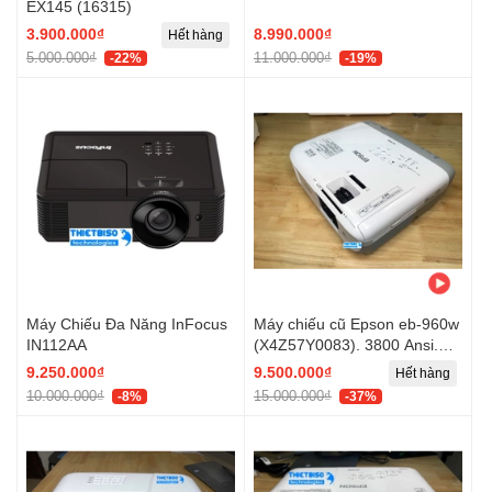
EX145 (16315)
3.900.000₫
8.990.000₫
Hết hàng
5.000.000₫
11.000.000₫
-22%
-19%
Máy Chiếu Đa Năng InFocus
Máy chiếu cũ Epson eb-960w
IN112AA
(X4Z57Y0083). 3800 Ansi.
WXGA (1280 x 800 )
9.250.000₫
9.500.000₫
Hết hàng
10.000.000₫
15.000.000₫
-8%
-37%