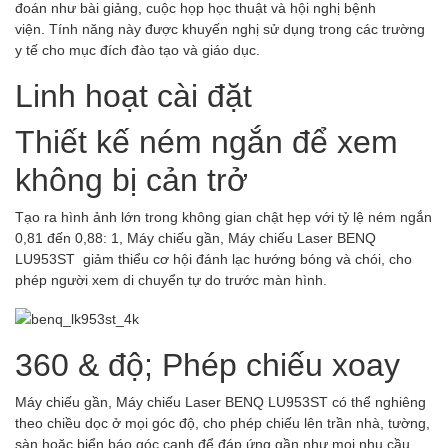
đoán như bài giảng, cuộc họp học thuật và hội nghị bệnh
viện. Tính năng này được khuyến nghị sử dụng trong các trường
y tế cho mục đích đào tạo và giáo dục.
Linh hoạt cài đặt
Thiết kế ném ngắn để xem
không bị cản trở
Tạo ra hình ảnh lớn trong không gian chật hẹp với tỷ lệ ném ngắn
0,81 đến 0,88: 1, Máy chiếu gần, Máy chiếu Laser BENQ
LU953ST giảm thiểu cơ hội đánh lạc hướng bóng và chói, cho
phép người xem di chuyển tự do trước màn hình.
360 & độ; Phép chiếu xoay
Máy chiếu gần, Máy chiếu Laser BENQ LU953ST có thể nghiêng
theo chiều dọc ở mọi góc độ, cho phép chiếu lên trần nhà, tường,
sàn hoặc biển báo góc cạnh để đáp ứng gần như mọi nhu cầu