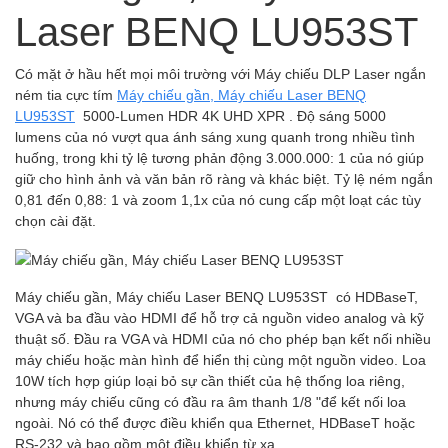
Laser BENQ LU953ST
Có mặt ở hầu hết mọi môi trường với Máy chiếu DLP Laser ngắn
ném tia cực tím
Máy chiếu gần, Máy chiếu Laser BENQ
LU953ST
5000-Lumen HDR 4K UHD XPR . Độ sáng 5000
lumens của nó vượt qua ánh sáng xung quanh trong nhiều tình
huống, trong khi tỷ lệ tương phản động 3.000.000: 1 của nó giúp
giữ cho hình ảnh và văn bản rõ ràng và khác biệt. Tỷ lệ ném ngắn
0,81 đến 0,88: 1 và zoom 1,1x của nó cung cấp một loạt các tùy
chọn cài đặt.
Máy chiếu gần, Máy chiếu Laser BENQ LU953ST có HDBaseT,
VGA và ba đầu vào HDMI để hỗ trợ cả nguồn video analog và kỹ
thuật số. Đầu ra VGA và HDMI của nó cho phép bạn kết nối nhiều
máy chiếu hoặc màn hình để hiển thị cùng một nguồn video. Loa
10W tích hợp giúp loại bỏ sự cần thiết của hệ thống loa riêng,
nhưng máy chiếu cũng có đầu ra âm thanh 1/8 "để kết nối loa
ngoài. Nó có thể được điều khiển qua Ethernet, HDBaseT hoặc
RS-232 và bao gồm một điều khiển từ xa.