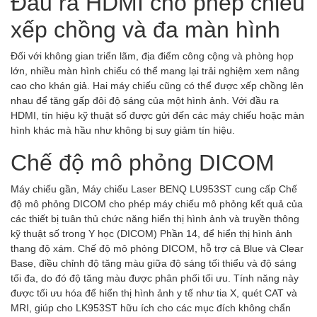
Đầu ra HDMI cho phép chiếu
xếp chồng và đa màn hình
Đối với không gian triển lãm, địa điểm công cộng và phòng họp
lớn, nhiều màn hình chiếu có thể mang lại trải nghiệm xem nâng
cao cho khán giả. Hai máy chiếu cũng có thể được xếp chồng lên
nhau để tăng gấp đôi độ sáng của một hình ảnh. Với đầu ra
HDMI, tín hiệu kỹ thuật số được gửi đến các máy chiếu hoặc màn
hình khác mà hầu như không bị suy giảm tín hiệu.
Chế độ mô phỏng DICOM
Máy chiếu gần, Máy chiếu Laser BENQ LU953ST cung cấp Chế
độ mô phỏng DICOM cho phép máy chiếu mô phỏng kết quả của
các thiết bị tuân thủ chức năng hiển thị hình ảnh và truyền thông
kỹ thuật số trong Y học (DICOM) Phần 14, để hiển thị hình ảnh
thang độ xám. Chế độ mô phỏng DICOM, hỗ trợ cả Blue và Clear
Base, điều chỉnh độ tăng màu giữa độ sáng tối thiểu và độ sáng
tối đa, do đó độ tăng màu được phân phối tối ưu. Tính năng này
được tối ưu hóa để hiển thị hình ảnh y tế như tia X, quét CAT và
MRI, giúp cho LK953ST hữu ích cho các mục đích không chẩn