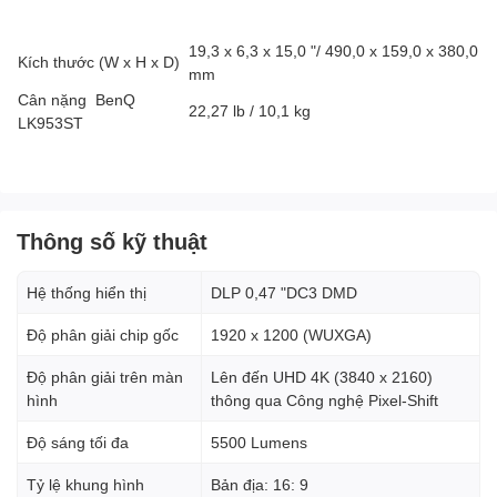
19,3 x 6,3 x 15,0 "/ 490,0 x 159,0 x 380,0
Kích thước (W x H x D)
mm
Cân nặng BenQ
22,27 lb / 10,1 kg
LK953ST
Thông số kỹ thuật
Hệ thống hiển thị
DLP 0,47 "DC3 DMD
Độ phân giải chip gốc
1920 x 1200 (WUXGA)
Độ phân giải trên màn
Lên đến UHD 4K (3840 x 2160)
hình
thông qua Công nghệ Pixel-Shift
Độ sáng tối đa
5500 Lumens
Tỷ lệ khung hình
Bản địa: 16: 9