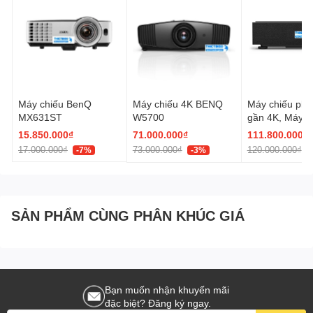
Máy chiếu BenQ
Máy chiếu 4K BENQ
Máy chiếu phi
MX631ST
W5700
gần 4K, Máy c
laser BENQ W
15.850.000₫
71.000.000₫
111.800.000₫
17.000.000₫
73.000.000₫
120.000.000₫
-7%
-3%
SẢN PHẨM CÙNG PHÂN KHÚC GIÁ
Bạn muốn nhận khuyến mãi
đặc biệt? Đăng ký ngay.