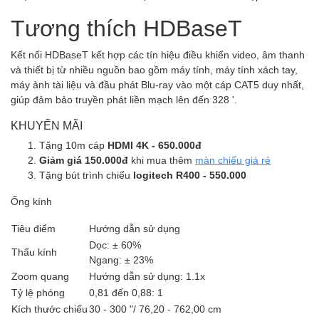
Tương thích HDBaseT
Kết nối HDBaseT kết hợp các tín hiệu điều khiển video, âm thanh
và thiết bị từ nhiều nguồn bao gồm máy tính, máy tính xách tay,
máy ảnh tài liệu và đầu phát Blu-ray vào một cáp CAT5 duy nhất,
giúp đảm bảo truyền phát liền mạch lên đến 328 '.
KHUYẾN MÃI
Tặng 10m cáp
HDMI 4K - 650.000đ
Giảm giá 150.000đ
khi mua thêm
màn chiếu giá rẻ
Tặng bút trình chiếu
logitech R400 - 550.000
Ống kính
Tiêu điểm
Hướng dẫn sử dụng
Dọc: ± 60%
Thấu kính
Ngang: ± 23%
Zoom quang
Hướng dẫn sử dụng: 1.1x
Tỷ lệ phóng
0,81 đến 0,88: 1
Kích thước chiếu
30 - 300 "/ 76,20 - 762,00 cm