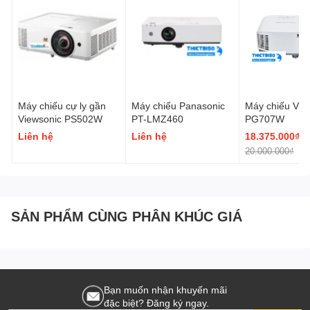
Máy chiếu cự ly gần
Máy chiếu Panasonic
Máy chiếu Vie
Viewsonic PS502W
PT-LMZ460
PG707W
Liên hệ
Liên hệ
18.375.000₫
20.000.000₫
-
SẢN PHẨM CÙNG PHÂN KHÚC GIÁ
Bạn muốn nhận khuyến mãi
đặc biệt? Đăng ký ngay.