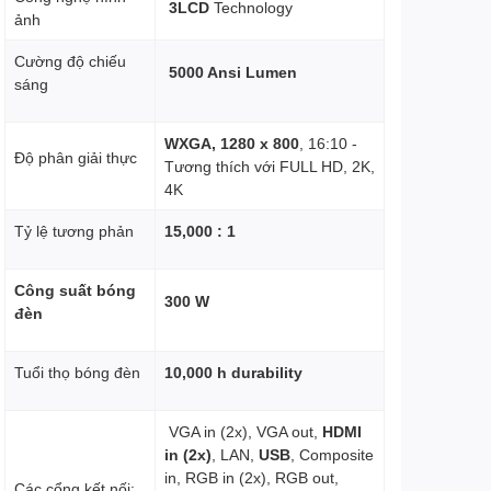
3LCD
Technology
ảnh
Cường độ chiếu
5000 Ansi Lumen
sáng
WXGA, 1280 x 800
, 16:10 -
Độ phân giải thực
Tương thích với FULL HD, 2K,
4K
Tỷ lệ tương phản
15,000 : 1
Công suất bóng
300 W
đèn
Tuổi thọ bóng đèn
10,000 h durability
VGA in (2x), VGA out,
HDMI
in (2x)
, LAN,
USB
, Composite
in, RGB in (2x), RGB out,
Các cổng kết nối: