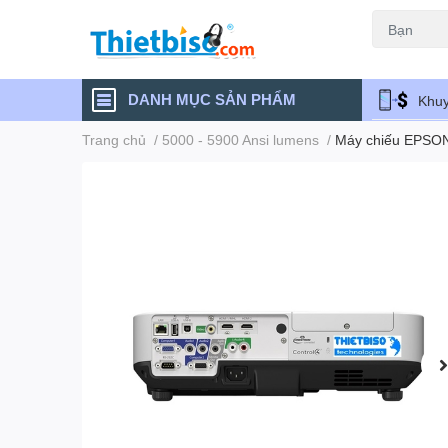
Máy chiếu cũ
DANH MỤC SẢN PHẨM
Khuy
Trang chủ
/
5000 - 5900 Ansi lumens
/
Máy chiếu EPSO