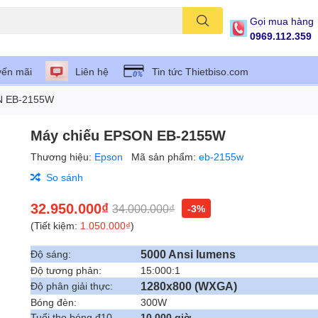
Gọi mua hàng
0969.112.359
ến mãi
Liên hệ
Tin tức Thietbiso.com
N EB-2155W
Máy chiếu EPSON EB-2155W
Thương hiệu:
Epson
Mã sản phẩm:
eb-2155w
So sánh
32.950.000₫
34.000.000₫
-3%
(Tiết kiệm:
1.050.000₫
)
5000 Ansi lumens
Độ sáng:
Độ tương phản:
15:000:1
1280x800 (WXGA)
Độ phân giải thực:
Bóng đèn:
300W
Tuổi thọ bóng đ10
10.000 giờ