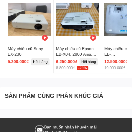
Máy chiếu cũ Sony
Máy chiếu cũ Epson
Máy chiếu cũ
EX-230
EB-X04, 2800 Ansi,
EB-
XGA
1960(RKRF65
5.200.000₫
6.250.000₫
12.500.000₫
Hết hàng
Hết hàng
H
8.800.000₫
19.000.000₫
-29%
-
SẢN PHẨM CÙNG PHÂN KHÚC GIÁ
Bạn muốn nhận khuyến mãi