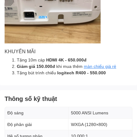
KHUYẾN MÃI
Tặng 10m cáp
HDMI 4K - 650.000đ
Giảm giá 150.000đ
khi mua thêm
màn chiếu giá rẻ
Tặng bút trình chiếu
logitech R400 - 550.000
Thông số kỹ thuật
Độ sáng
5000 ANSI Lumens
Độ phân giải
WXGA (1280×800)
Hệ số tương phản
10.000:1