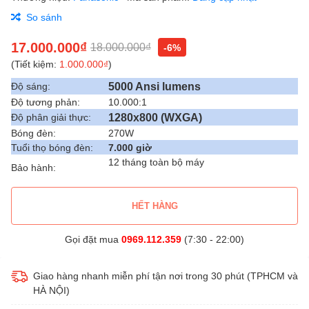
So sánh
17.000.000₫
18.000.000₫
-6%
(Tiết kiệm:
1.000.000₫
)
5000 Ansi lumens
Độ sáng:
Độ tương phản:
10.000:1
1280x800 (WXGA)
Độ phân giải thực:
Bóng đèn:
270W
Tuổi thọ bóng đèn:
7.000 giờ
12 tháng toàn bộ máy
Bảo hành:
HẾT HÀNG
Gọi đặt mua
0969.112.359
(7:30 - 22:00)
Giao hàng nhanh miễn phí tận nơi trong 30 phút (TPHCM và
HÀ NỘI)