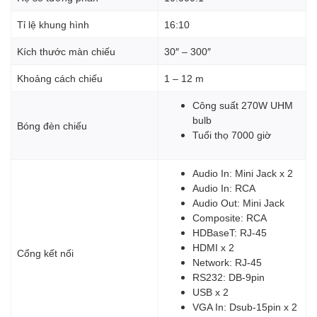
Tỉ lệ khung hình
16:10
Kích thước màn chiếu
30″ – 300″
Khoảng cách chiếu
1 – 12 m
Công suất 270W UHM
bulb
Bóng đèn chiếu
Tuổi thọ 7000 giờ
Audio In: Mini Jack x 2
Audio In: RCA
Audio Out: Mini Jack
Composite: RCA
HDBaseT: RJ-45
HDMI x 2
Cổng kết nối
Network: RJ-45
RS232: DB-9pin
USB x 2
VGA In: Dsub-15pin x 2