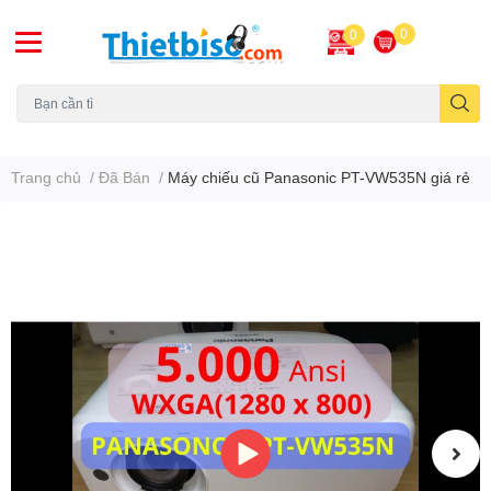
0
0
Máy chiếu cũ
Trang chủ
/
Đã Bán
/
Máy chiếu cũ Panasonic PT-VW535N giá rẻ