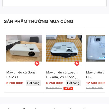
SẢN PHẨM THƯỜNG MUA CÙNG
Máy chiếu cũ Sony
Máy chiếu cũ Epson
Máy chiếu cũ
EX-230
EB-X04, 2800 Ansi,
EB-
XGA
1960(RKRF65
5.200.000₫
6.250.000₫
12.500.000₫
Hết hàng
Hết hàng
H
8.800.000₫
19.000.000₫
-29%
-