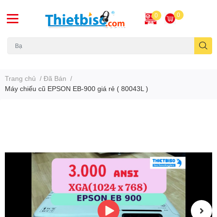
0
0
Máy chiếu cũ
Trang chủ
/
Đã Bán
/
Máy chiếu cũ EPSON EB-900 giá rẻ ( 80043L )