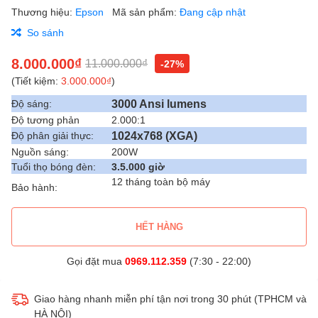
Thương hiệu:
Epson
Mã sản phẩm:
Đang cập nhật
So sánh
8.000.000₫
11.000.000₫
-27%
(Tiết kiệm:
3.000.000₫
)
3000 Ansi lumens
Độ sáng:
Độ tương phản
2.000:1
1024x768 (XGA)
Độ phân giải thực:
Nguồn sáng:
200W
Tuổi thọ bóng đèn:
3.5.000 giờ
12 tháng toàn bộ máy
Bảo hành:
HẾT HÀNG
Gọi đặt mua
0969.112.359
(7:30 - 22:00)
Giao hàng nhanh miễn phí tận nơi trong 30 phút (TPHCM và
HÀ NỘI)