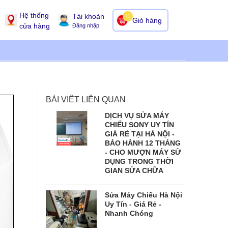
Hệ thống
Tài khoản
0
Giỏ hàng
cửa hàng
Đăng nhập
BÀI VIẾT LIÊN QUAN
DỊCH VỤ SỬA MÁY
CHIẾU SONY UY TÍN
GIÁ RẺ TẠI HÀ NỘI -
BẢO HÀNH 12 THÁNG
- CHO MƯỢN MÁY SỬ
DỤNG TRONG THỜI
GIAN SỬA CHỮA
Sửa Máy Chiếu Hà Nội
Uy Tín - Giá Rẻ -
Nhanh Chóng