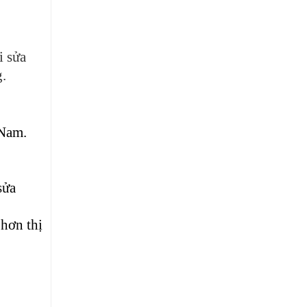
i sửa
g.
 Nam.
sửa
 hơn thị