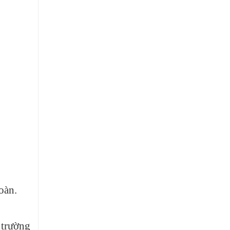
oàn.
 trường