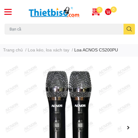
0
0
Máy chiếu cũ
Trang chủ
/
Loa kéo, loa xách tay
/
Loa ACNOS CS200PU