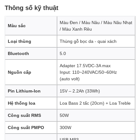
Thông số kỹ thuật
Màu Đen / Màu Nâu / Màu Nâu Nhạt
Màu sắc
/ Màu Xanh Rêu
Loại thùng
Thùng gỗ bọc da - quai xách
Bluetooth
5.0
Adapter 17.5VDC-3A max
Nguồn cấp
Input: 110~240VAC/50~60Hz
(auto volt)
Pin Lithium-Ion
15V – 2.2Ah (33Wh)
Hệ thống loa
Loa Bass 2 tấc (20cm) + Loa Treble
Công suất RMS
50W
Công suất PMPO
300W
USB MP3