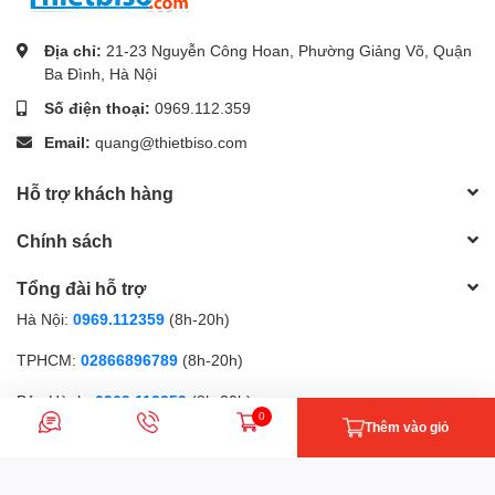
Địa chỉ:
21-23 Nguyễn Công Hoan, Phường Giảng Võ, Quận
Ba Đình, Hà Nội
Số điện thoại:
0969.112.359
Email:
quang@thietbiso.com
Hỗ trợ khách hàng
Chính sách
Tổng đài hỗ trợ
Hà Nội:
0969.112359
(8h-20h)
TPHCM:
02866896789
(8h-20h)
Bảo Hành:
0969.112359
(8h-20h)
0
Thêm vào giỏ
Phương thức thanh toán
Nhắn tin
Gọi điện
Giỏ hàng