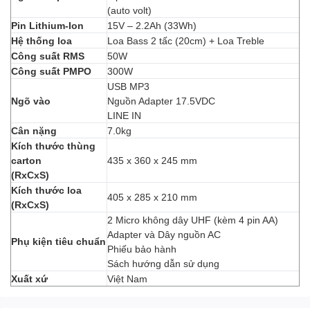
(auto volt)
Pin Lithium-Ion
15V – 2.2Ah (33Wh)
Hệ thống loa
Loa Bass 2 tấc (20cm) + Loa Treble
Công suất RMS
50W
Công suất PMPO
300W
USB MP3
Ngõ vào
Nguồn Adapter 17.5VDC
LINE IN
Cân nặng
7.0kg
Kích thước thùng
carton
435 x 360 x 245 mm
(RxCxS)
Kích thước loa
405 x 285 x 210 mm
(RxCxS)
2 Micro không dây UHF (kèm 4 pin AA)
Adapter và Dây nguồn AC
Phụ kiện tiêu chuẩn
Phiếu bảo hành
Sách hướng dẫn sử dụng
Xuất xứ
Việt Nam