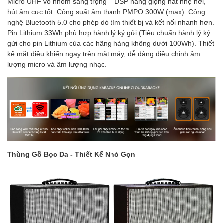
Micro UHF vỏ nhôm sang trọng – DSP nâng giọng hát nhẹ hơi,
hút âm cực tốt. Công suất âm thanh PMPO 300W (max). Công
nghệ Bluetooth 5.0 cho phép dò tìm thiết bị và kết nối nhanh hơn.
Pin Lithium 33Wh phù hợp hành lý ký gửi (Tiêu chuẩn hành lý ký
gửi cho pin Lithium của các hãng hàng không dưới 100Wh). Thiết
kế mặt điều khiển ngay trên mặt máy, dễ dàng điều chỉnh âm
lượng micro và âm lượng nhạc.
Thùng Gỗ Bọc Da - Thiết Kế Nhỏ Gọn