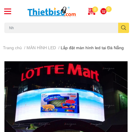
0
0
Máy chiếu cũ
Trang chủ
/
MÀN HÌNH LED
/
Lắp đặt màn hình led tại Đà Nẵng