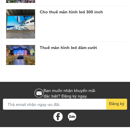
Cho thuê màn hình led 300 inch
Thuê màn hình led đám cưới
Bạn muốn nhận khuyến mãi
đặc biệt? Đăng ký ngay.
Đăng ký