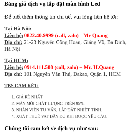
Bảng giá dịch vụ lắp đặt màn hình Led
Để biết thêm thông tin chi tiết vui lòng liên hệ tới:
Tại Hà Nội:
Liên hệ:
0822.40.9999 (call, zalo) - Mr Quang
Địa chỉ:
21-23 Nguyễn Công Hoan, Giảng Võ, Ba Đình,
Hà Nội
Tại HCM:
Liên hệ:
0914.111.588 (call, zalo) – Mr. H.Quang
Địa chỉ:
101 Nguyễn Văn Thủ, Đakao, Quận 1, HCM
TBS CAM KẾT:
GIÁ RẺ NHẤT
MÁY MỚI CHẤT LƯỢNG TRÊN 95%.
NHÂN VIÊN TƯ VẤN, LẮP ĐẶT NHIỆT TÌNH.
XUẤT THUẾ VAT ĐẦY ĐỦ KHI ĐƯỢC YÊU CẦU.
Chúng tôi cam kết về dịch vụ như sau: