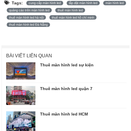
Tags:
cung cấp màn hình led
lắp đặt màn hình led
màn hình led
quảng cáo trên màn hình led
thuê màn hình led
thuê màn hình led hà nội
thuê màn hình led hồ chí minh
thuê màn hình led Đà Nẵng
BÀI VIẾT LIÊN QUAN
Thuê màn hình led sự kiện
Thuê màn hình led quận 7
Thuê màn hình led HCM