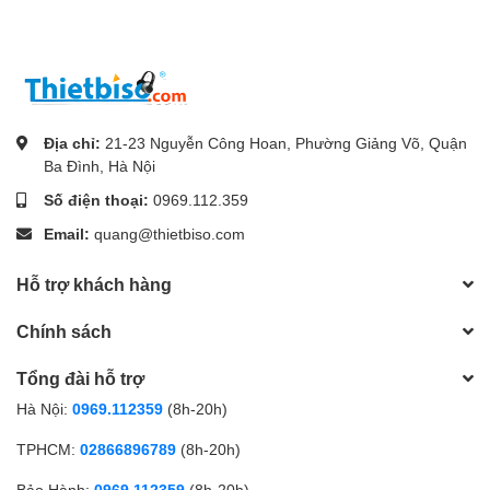
Địa chỉ:
21-23 Nguyễn Công Hoan, Phường Giảng Võ, Quận
Ba Đình, Hà Nội
Số điện thoại:
0969.112.359
Email:
quang@thietbiso.com
Hỗ trợ khách hàng
Chính sách
Tổng đài hỗ trợ
Hà Nội:
0969.112359
(8h-20h)
TPHCM:
02866896789
(8h-20h)
Bảo Hành:
0969.112359
(8h-20h)