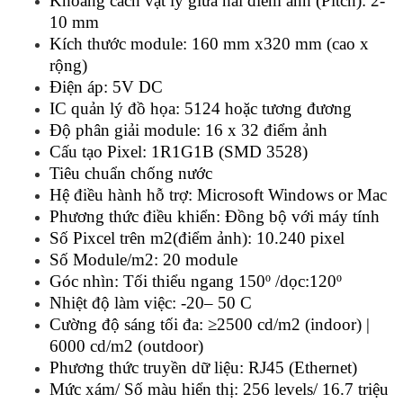
Khoảng cách vật lý giữa hai điểm ảnh (Pitch): 2-
10 mm
Kích thước module: 160 mm x320 mm (cao x
rộng)
Điện áp: 5V DC
IC quản lý đồ họa: 5124 hoặc tương đương
Độ phân giải module: 16 x 32 điểm ảnh
Cấu tạo Pixel: 1R1G1B (SMD 3528)
Tiêu chuẩn chống nước
Hệ điều hành hỗ trợ: Microsoft Windows or Mac
Phương thức điều khiển: Đồng bộ với máy tính
Số Pixcel trên m2(điểm ảnh): 10.240 pixel
Số Module/m2: 20 module
Góc nhìn: Tối thiểu ngang 150º /dọc:120º
Nhiệt độ làm việc: -20– 50 C
Cường độ sáng tối đa: ≥2500 cd/m2 (indoor) |
6000 cd/m2 (outdoor)
Phương thức truyền dữ liệu: RJ45 (Ethernet)
Mức xám/ Số màu hiển thị: 256 levels/ 16.7 triệu