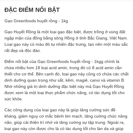
ĐẶC ĐIỂM NỔI BẬT
Gạo Greenfoods huyết rồng - 1kg
Gạo Huyết Rồng là một loại gạo đặc biệt, được trồng ở vùng đất
ngập mặn của đồng bằng sông Hồng ở tỉnh Bắc Giang, Việt Nam.
Loại gạo này có màu đỏ tự nhiên đặc trưng, tạo nên một màu sắc
rất đẹp và độc đáo.
Điểm nổi bật của Gạo Greenfoods huyết rồng - 1kgg chính là
chứa nhiều hơn 18 loại acid amin, trong đó có 8 acid amin cần
thiết cho cơ thể. Bên cạnh đó, loại gạo này cũng có chứa các chất
dinh dưỡng quan trọng như sắt, kẽm, magiê, canxi và vitamin B.
Nhờ những giá trị dinh dưỡng đặc biệt này mà Gạo Huyết Rồng
được xem là một loại thực phẩm chức năng, có tác dụng tốt cho
sức khỏe.
Các công dụng của loại gạo này là giúp tăng cường sức đề
kháng, giảm nguy cơ mắc bệnh tim mạch, tăng cường chức năng
não, giúp cải thiện trí nhớ và tăng cường sự tập trung. Ngoài ra,
loại gạo này còn được cho là có tác dụng tốt cho làn da và giúp