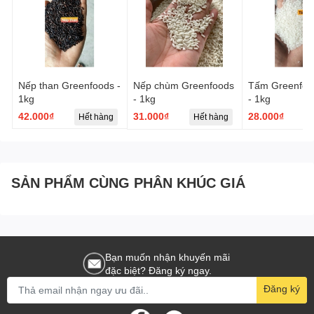
Nếp than Greenfoods -
Nếp chùm Greenfoods
Tấm Greenfoo
1kg
- 1kg
- 1kg
42.000₫
31.000₫
28.000₫
Hết hàng
Hết hàng
SẢN PHẨM CÙNG PHÂN KHÚC GIÁ
Bạn muốn nhận khuyến mãi
đặc biệt? Đăng ký ngay.
Đăng ký