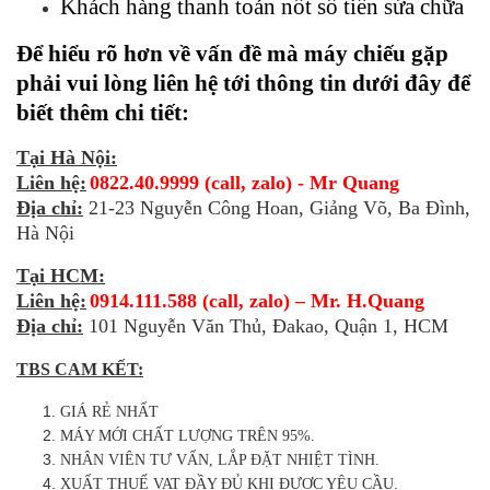
Khách hàng thanh toán nốt số tiền sửa chữa
Để hiểu rõ hơn về vấn đề mà máy chiếu gặp
phải vui lòng liên hệ tới thông tin dưới đây để
biết thêm chi tiết:
Tại Hà Nội:
Liên hệ:
0822.40.9999 (call, zalo) - Mr Quang
Địa chỉ:
21-23 Nguyễn Công Hoan, Giảng Võ, Ba Đình,
Hà Nội
Tại HCM:
Liên hệ:
0914.111.588 (call, zalo) – Mr. H.Quang
Địa chỉ:
101 Nguyễn Văn Thủ, Đakao, Quận 1, HCM
TBS CAM KẾT:
GIÁ RẺ NHẤT
MÁY MỚI CHẤT LƯỢNG TRÊN 95%.
NHÂN VIÊN TƯ VẤN, LẮP ĐẶT NHIỆT TÌNH.
XUẤT THUẾ VAT ĐẦY ĐỦ KHI ĐƯỢC YÊU CẦU.