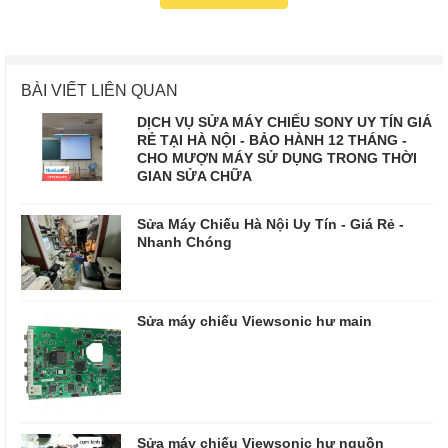
BÀI VIẾT LIÊN QUAN
DỊCH VỤ SỬA MÁY CHIẾU SONY UY TÍN GIÁ
RẺ TẠI HÀ NỘI - BẢO HÀNH 12 THÁNG -
CHO MƯỢN MÁY SỬ DỤNG TRONG THỜI
GIAN SỬA CHỮA
Sửa Máy Chiếu Hà Nội Uy Tín - Giá Rẻ -
Nhanh Chóng
Sửa máy chiếu Viewsonic hư main
Sửa máy chiếu Viewsonic hư nguồn