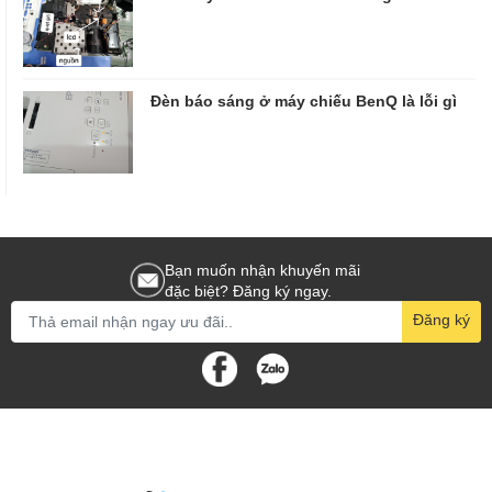
Đèn báo sáng ở máy chiếu BenQ là lỗi gì
Bạn muốn nhận khuyến mãi
đặc biệt? Đăng ký ngay.
Đăng ký