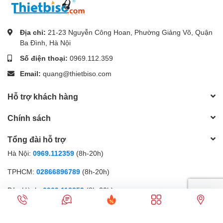
Địa chỉ:
21-23 Nguyễn Công Hoan, Phường Giảng Võ, Quận
Ba Đình, Hà Nội
Số điện thoại:
0969.112.359
Email:
quang@thietbiso.com
Hỗ trợ khách hàng
Chính sách
Tổng đài hỗ trợ
Hà Nội:
0969.112359
(8h-20h)
TPHCM:
02866896789
(8h-20h)
Bảo Hành:
0969.112359
(8h-20h)
Phương thức thanh toán
Gọi điện
Nhắn tin
Ưu đãi
Sản phẩm
Cửa hàng