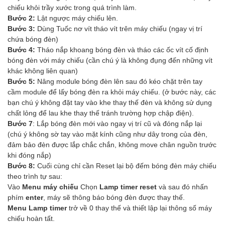
chiếu khỏi trầy xước trong quá trình làm.
Bước 2:
Lật ngược máy chiếu lên.
Bước 3:
Dùng Tuốc nơ vít tháo vít trên máy chiếu (ngay vị trí
chứa bóng đèn)
Bước 4:
Tháo nắp khoang bóng đèn và tháo các ốc vít cố định
bóng đèn với máy chiếu (cần chú ý là không đụng đến những vít
khác không liên quan)
Bước 5:
Nâng module bóng đèn lên sau đó kéo chặt trên tay
cầm module để lấy bóng đèn ra khỏi máy chiếu. (ở bước này, các
bạn chú ý không đặt tay vào khe thay thế đèn và không sử dụng
chất lỏng để lau khe thay thế tránh trường hợp chập điện).
Bước 7
: Lắp bóng đèn mới vào ngay vị trí cũ và đóng nắp lại
(chú ý không sờ tay vào mặt kính cũng như dây trong của đèn,
đảm bảo đèn được lắp chắc chắn, không move chân nguồn trước
khi đóng nắp)
Bước 8:
Cuối cùng chỉ cần Reset lại bộ đếm bóng đèn máy chiếu
theo trình tự sau:
Vào
Menu máy chiếu
Chọn
Lamp timer reset
và sau đó nhấn
phím
enter
, máy sẽ thông báo bóng đèn được thay thế.
Menu Lamp timer
trở về 0 thay thế và thiết lập lại thông số máy
chiếu hoàn tất.