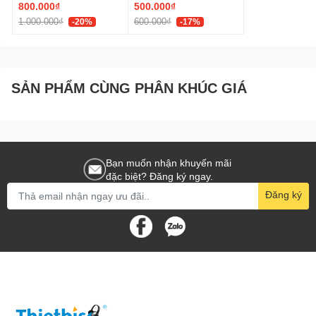
800.000₫
500.000₫
1.000.000₫
600.000₫
-20%
-17%
SẢN PHẨM CÙNG PHÂN KHÚC GIÁ
Bạn muốn nhận khuyến mãi
đặc biệt? Đăng ký ngay.
Đăng ký