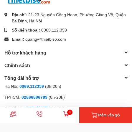
Địa chỉ:
21-23 Nguyễn Công Hoan, Phường Giảng Võ, Quận
Ba Đình, Hà Nội
Số điện thoại:
0969.112.359
Email:
quang@thietbiso.com
Hỗ trợ khách hàng
Chính sách
Tổng đài hỗ trợ
Hà Nội:
0969.112359
(8h-20h)
TPHCM:
02866896789
(8h-20h)
Bảo Hành:
0969.112359
(8h-20h)
0
Thêm vào giỏ
Phương thức thanh toán
Nhắn tin
Gọi điện
Giỏ hàng