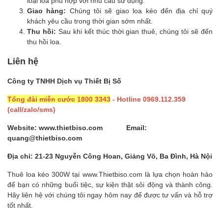
loại loa phù hợp với nhu cầu sử dụng.
Giao hàng:
Chúng tôi sẽ giao loa kéo đến địa chỉ quý
khách yêu cầu trong thời gian sớm nhất.
Thu hồi:
Sau khi kết thúc thời gian thuê, chúng tôi sẽ đến
thu hồi loa.
Liên hệ
Công ty TNHH Dịch vụ Thiết Bị Số
Tổng đài miễn cước 1800 3343
- Hotline 0969.112.359
(call/zalo/sms)
Website: www.thietbiso.com Email:
quang@thietbiso.com
Địa chỉ: 21-23 Nguyễn Công Hoan, Giảng Võ, Ba Đình, Hà Nội
Thuê loa kéo 300W tại www.Thietbiso.com là lựa chọn hoàn hảo
để bạn có những buổi tiệc, sự kiện thật sôi động và thành công.
Hãy liên hệ với chúng tôi ngay hôm nay để được tư vấn và hỗ trợ
tốt nhất.