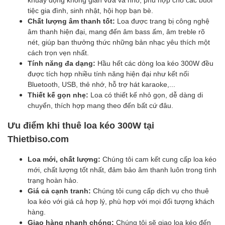
tiệc gia đình, sinh nhật, hội họp bạn bè.
Chất lượng âm thanh tốt:
Loa được trang bị công nghệ
âm thanh hiện đại, mang đến âm bass ấm, âm treble rõ
nét, giúp bạn thưởng thức những bản nhạc yêu thích một
cách trọn vẹn nhất.
Tính năng đa dạng:
Hầu hết các dòng loa kéo 300W đều
được tích hợp nhiều tính năng hiện đại như kết nối
Bluetooth, USB, thẻ nhớ, hỗ trợ hát karaoke,...
Thiết kế gọn nhẹ:
Loa có thiết kế nhỏ gọn, dễ dàng di
chuyển, thích hợp mang theo đến bất cứ đâu.
Ưu điểm khi thuê loa kéo 300W tại
Thietbiso.com
Loa mới, chất lượng:
Chúng tôi cam kết cung cấp loa kéo
mới, chất lượng tốt nhất, đảm bảo âm thanh luôn trong tình
trạng hoàn hảo.
Giá cả cạnh tranh:
Chúng tôi cung cấp dịch vụ cho thuê
loa kéo với giá cả hợp lý, phù hợp với mọi đối tượng khách
hàng.
Giao hàng nhanh chóng:
Chúng tôi sẽ giao loa kéo đến