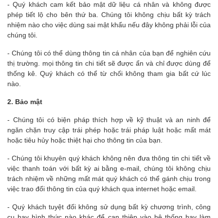
- Quý khách cam kết bảo mật dữ liệu cá nhân và không được
phép tiết lộ cho bên thứ ba. Chúng tôi không chịu bất kỳ trách
nhiệm nào cho việc dùng sai mật khẩu nếu đây không phải lỗi của
chúng tôi.
- Chúng tôi có thể dùng thông tin cá nhân của bạn để nghiên cứu
thị trường. mọi thông tin chi tiết sẽ được ẩn và chỉ được dùng để
thống kê. Quý khách có thể từ chối không tham gia bất cứ lúc
nào.
2. Bảo mật
- Chúng tôi có biện pháp thích hợp về kỹ thuật và an ninh để
ngăn chặn truy cập trái phép hoặc trái pháp luật hoặc mất mát
hoặc tiêu hủy hoặc thiệt hại cho thông tin của bạn.
- Chúng tôi khuyên quý khách không nên đưa thông tin chi tiết về
việc thanh toán với bất kỳ ai bằng e-mail, chúng tôi không chịu
trách nhiệm về những mất mát quý khách có thể gánh chịu trong
việc trao đổi thông tin của quý khách qua internet hoặc email.
- Quý khách tuyệt đối không sử dụng bất kỳ chương trình, công
cụ hay hình thức nào khác để can thiệp vào hệ thống hay làm