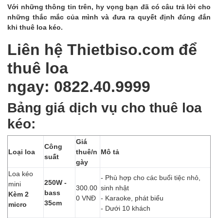
Với những thông tin trên, hy vọng bạn đã có câu trả lời cho
những thắc mắc của mình và đưa ra quyết định đúng đắn
khi thuê loa kéo.
Liên hệ Thietbiso.com để
thuê loa
ngay:
0822.40.9999
Bảng giá dịch vụ cho thuê loa
kéo:
Giá
Công
Loại loa
thuê/n
Mô tả
suất
gày
Loa kéo
- Phù hợp cho các buổi tiệc nhỏ,
250W -
mini
300.00
sinh nhật
bass
Kèm 2
0 VNĐ
- Karaoke, phát biểu
35cm
micro
- Dưới 10 khách