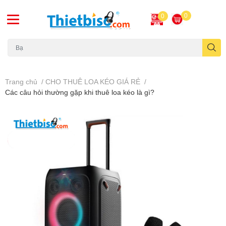
0
0
Máy chiếu cũ
Trang chủ
/
CHO THUÊ LOA KÉO GIÁ RẺ
/
Các câu hỏi thường gặp khi thuê loa kéo là gì?