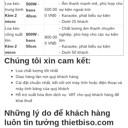
Loa kéo
- Âm thanh mạnh mẽ, phù hợp cho
500W -
trung bình
500.00
sự kiện ngoài trời
bass
Kèm 2
0 VNĐ
- Karaoke, phát biểu sự kiện
40cm
micro
- Dưới 25 khách
Loa kéo
- Chất lượng âm thanh chuyên
công suất
800W -
nghiệp, phù hợp cho các sự kiện
800.00
lớn
bass
lớn
0 VNĐ
Kèm 2
50cm
- Karaoke, phát biểu sự kiện
micro
- Dưới 50 khách
Chúng tôi xin cam kết:
Loa chất lượng tốt nhất
Giao hàng tận nơi quý khách hàng
Cài đặt chuẩn nhất, kết nối với máy tính hoặc điện thoại và
máy tính bảng của quý khách
Hỗ trợ xuất hóa đơn dịch vụ VAT cho quý khách hàng để
khai thuế
Những lý do để khách hàng
luôn tin tưởng thietbiso.com