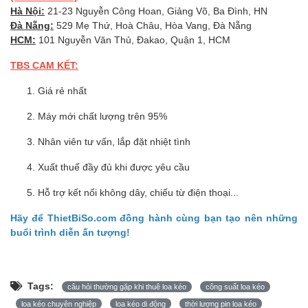
Hà Nội:
21-23 Nguyễn Công Hoan, Giảng Võ, Ba Đình, HN
Đà Nẵng:
529 Mẹ Thứ, Hoà Châu, Hòa Vang, Đà Nẵng
HCM:
101 Nguyễn Văn Thủ, Đakao, Quận 1, HCM
TBS CAM KẾT:
Giá rẻ nhất
Máy mới chất lượng trên 95%
Nhân viên tư vấn, lắp đặt nhiệt tình
Xuất thuế đầy đủ khi được yêu cầu
Hỗ trợ kết nối không dây, chiếu từ điện thoại...
Hãy để ThietBiSo.com đồng hành cùng bạn tạo nên những
buổi trình diễn ấn tượng!
Tags:
câu hỏi thường gặp khi thuê loa kéo
công suất loa kéo
loa kéo chuyên nghiệp
loa kéo di động
thời lượng pin loa kéo