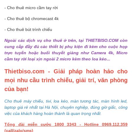
- Cho thuê micro cầm tay rời
- Cho thuê bộ chromecast 4k
- Cho thuê bút trình chiếu
Ngoài các dịch vụ cho thuê ở trên, tại THIETBISO.COM còn
cung cấp đầy đủ các thiết bị phụ kiện đi kèm cho cuộc họp
trực tuyến hoặc buổi thuyết giảng như Camera 4k, Micro
cầm tay rời loại xịn ngoài 2 micro kèm theo loa kéo...
Thietbiso.com - Giải pháp hoàn hảo cho
mọi nhu cầu trình chiếu, giải trí, văn phòng
của bạn!
Cho thuê máy chiếu, tivi, loa kéo, màn tương tác, màn hình led,
laptop giá rẻ nhất tại Hà Nội, chuyên nghiệp, đúng giờ giấc, công
việc của khách hàng hoàn thành là quan trọng nhất.
Tổng đài miễn cước 1800 3343 - Hotline 0969.112.359
(call/zalo/sms)