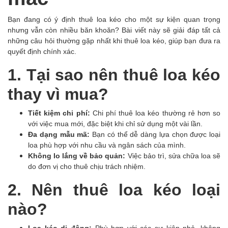
Bạn đang có ý định thuê loa kéo cho một sự kiện quan trọng
nhưng vẫn còn nhiều băn khoăn? Bài viết này sẽ giải đáp tất cả
những câu hỏi thường gặp nhất khi thuê loa kéo, giúp bạn đưa ra
quyết định chính xác.
1. Tại sao nên thuê loa kéo
thay vì mua?
Tiết kiệm chi phí:
Chi phí thuê loa kéo thường rẻ hơn so
với việc mua mới, đặc biệt khi chỉ sử dụng một vài lần.
Đa dạng mẫu mã:
Bạn có thể dễ dàng lựa chọn được loại
loa phù hợp với nhu cầu và ngân sách của mình.
Không lo lắng về bảo quản:
Việc bảo trì, sửa chữa loa sẽ
do đơn vị cho thuê chịu trách nhiệm.
2. Nên thuê loa kéo loại
nào?
Loa kéo di động:
Phù hợp với các sự kiện nhỏ, không