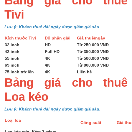
Bảng giá cho thuê
Tivi
Lưu ý: Khách thuê dài ngày được giảm giá sâu.
Kích thước Tivi
Độ phân giải
Giá thuê/ngày
32 inch
HD
Từ 250.000 VNĐ
42 inch
Full HD
Từ 350.000 VNĐ
55 inch
4K
Từ 500.000 VNĐ
65 inch
4K
Từ 800.000 VNĐ
75 inch trở lên
4K
Liên hệ
Bảng giá cho thuê
Loa kéo
Lưu ý: Khách thuê dài ngày được giảm giá sâu.
Loại loa
Công suất
Giá th
Loa kéo mini Kèm 2 micro