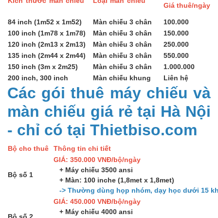
Kích thước màn chiếu
Loại màn chiếu
Giá thuê/ngày
84 inch (1m52 x 1m52)
Màn chiếu 3 chân
100.000
100 inch (1m78 x 1m78)
Màn chiếu 3 chân
150.000
120 inch (2m13 x 2m13)
Màn chiếu 3 chân
250.000
135 inch (2m44 x 2m44)
Màn chiếu 3 chân
550.000
150 inch (3m x 2m25)
Màn chiếu 3 chân
1.000.000
200 inch, 300 inch
Màn chiếu khung
Liên hệ
Các gói thuê máy chiếu và
màn chiếu giá rẻ tại Hà Nội
- chỉ có tại Thietbiso.com
Bộ cho thuê
Thông tin chi tiết
GIÁ: 350.000 VNĐ/bộ/ngày
+ Máy chiếu 3500 ansi
Bộ số 1
+ Màn: 100 inche (1,8met x 1,8met)
-> Thường dùng họp nhóm, dạy học dưới 15 kh
GIÁ: 450.000 VNĐ/bộ/ngày
+ Máy chiếu 4000 ansi
Bộ số 2