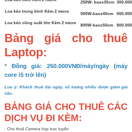
250W- bass35cm
300.00
Loa kéo trung bình Kèm 2 micro
500W-bass40cm
500.00
Loa kéo công suất lớn Kèm 2 micro
800W-bass50cm
800.00
Bảng giá cho thuê
Laptop:
* Đồng giá: 250.000VNĐ/máy/ngày (máy
core i5 trở lên)
Lưu ý: Khách thuê dài ngày, số lượng nhiều được giảm giá
sâu.
BẢNG GIÁ CHO THUÊ CÁC
DỊCH VỤ ĐI KÈM:
- Cho thuê Camera họp trực tuyến