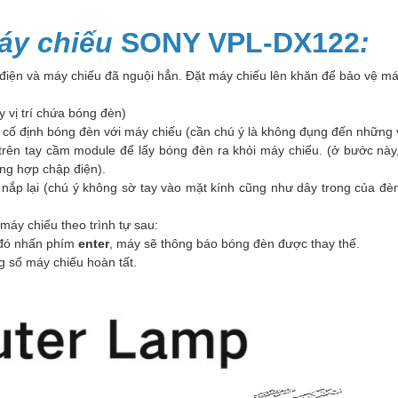
áy chiếu
SONY VPL-DX122
:
 điện và máy chiếu đã nguội hẳn. Đặt máy chiếu lên khăn để bảo vệ máy
y vị trí chứa bóng đèn)
cố định bóng đèn với máy chiếu (cần chú ý là không đụng đến những v
ên tay cầm module để lấy bóng đèn ra khỏi máy chiếu. (ở bước này,
ờng hợp chập điện).
g nắp lại (chú ý không sờ tay vào mặt kính cũng như dây trong của 
máy chiếu theo trình tự sau:
đó nhấn phím
enter
, máy sẽ thông báo bóng đèn được thay thế.
ông số máy chiếu hoàn tất.