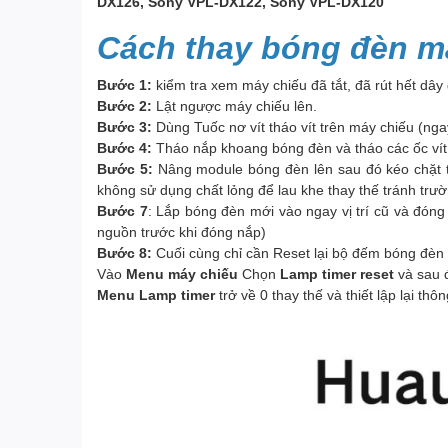
DX126, Sony VPL-DX122, Sony VPL-DX120
Cách thay bóng đèn m
Bước 1:
kiểm tra xem máy chiếu đã tắt, đã rút hết dây
Bước 2:
Lật ngược máy chiếu lên.
Bước 3:
Dùng Tuốc nơ vít tháo vít trên máy chiếu (nga
Bước 4:
Tháo nắp khoang bóng đèn và tháo các ốc vít 
Bước 5:
Nâng module bóng đèn lên sau đó kéo chặt tr
không sử dụng chất lỏng để lau khe thay thế tránh trư
Bước 7
: Lắp bóng đèn mới vào ngay vị trí cũ và đón
nguồn trước khi đóng nắp)
Bước 8:
Cuối cùng chỉ cần Reset lại bộ đếm bóng đèn 
Vào
Menu máy chiếu
Chọn
Lamp timer reset
và sau 
Menu Lamp timer
trở về 0 thay thế và thiết lập lại th