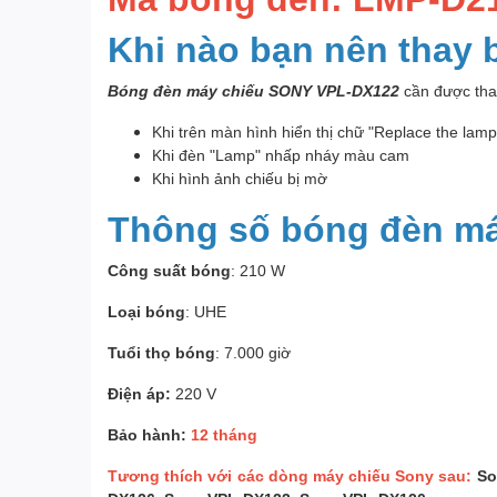
Khi nào bạn nên thay
Bóng đèn máy chiếu SONY VPL-DX122
cần được thay
Khi trên màn hình hiển thị chữ "Replace the lam
Khi đèn "Lamp" nhấp nháy màu cam
Khi hình ảnh chiếu bị mờ
Thông số bóng đèn m
Công suất bóng
: 210 W
Loại bóng
: UHE
Tuổi thọ bóng
: 7.000 giờ
Điện áp:
220 V
Bảo hành:
12 tháng
Tương thích với các dòng máy chiếu Sony sau:
So