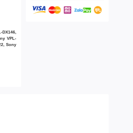
-DX146,
ny VPL-
22, Sony