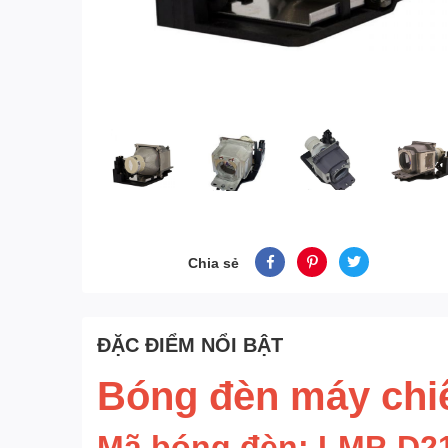
Chia sẻ
ĐẶC ĐIỂM NỔI BẬT
Bóng đèn máy ch
Mã bóng đèn: LMP-D2