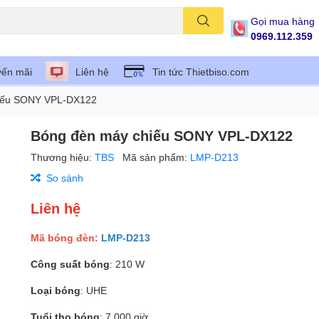
Gọi mua hàng
0969.112.359
ến mãi
Liên hệ
Tin tức Thietbiso.com
iếu SONY VPL-DX122
Bóng đèn máy chiếu SONY VPL-DX122
Thương hiệu:
TBS
Mã sản phẩm:
LMP-D213
So sánh
Liên hệ
Mã bóng đèn:
LMP-D213
Công suất bóng
: 210 W
Loại bóng
: UHE
Tuổi thọ bóng
: 7.000 giờ