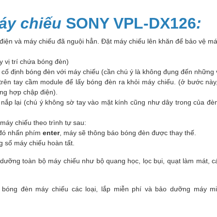
áy chiếu
SONY VPL-DX126
:
 điện và máy chiếu đã nguội hẳn. Đặt máy chiếu lên khăn để bảo vệ máy
y vị trí chứa bóng đèn)
cố định bóng đèn với máy chiếu (cần chú ý là không đụng đến những v
ên tay cầm module để lấy bóng đèn ra khỏi máy chiếu. (ở bước này,
ờng hợp chập điện).
g nắp lại (chú ý không sờ tay vào mặt kính cũng như dây trong của 
máy chiếu theo trình tự sau:
đó nhấn phím
enter
, máy sẽ thông báo bóng đèn được thay thế.
ông số máy chiếu hoàn tất.
dưỡng toàn bộ máy chiếu như bộ quang học, lọc bụi, quạt làm mát, c
 bóng đèn máy chiếu các loại, lắp miễn phí và bảo dưỡng máy m