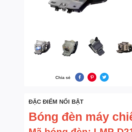
Chia sẻ
ĐẶC ĐIỂM NỔI BẬT
Bóng đèn máy ch
Mã bóng đèn: LMP-D2