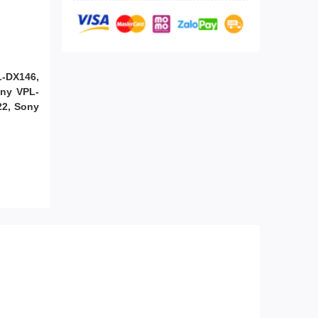
-DX146,
ny VPL-
22, Sony