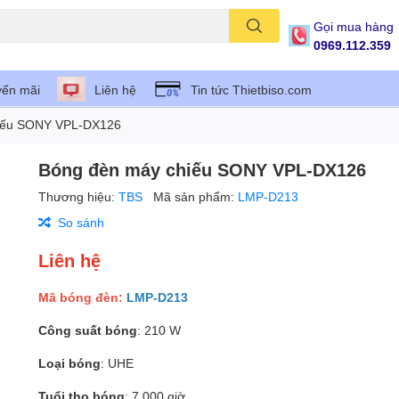
Gọi mua hàng
0969.112.359
ến mãi
Liên hệ
Tin tức Thietbiso.com
iếu SONY VPL-DX126
Bóng đèn máy chiếu SONY VPL-DX126
Thương hiệu:
TBS
Mã sản phẩm:
LMP-D213
So sánh
Liên hệ
Mã bóng đèn:
LMP-D213
Công suất bóng
: 210 W
Loại bóng
: UHE
Tuổi thọ bóng
: 7.000 giờ