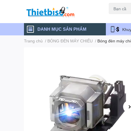
Máy chiếu cũ
DANH MỤC SẢN PHẨM
Khuy
Trang chủ
/
BÓNG ĐÈN MÁY CHIẾU
/
Bóng đèn máy ch