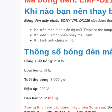
Khi nào bạn nên thay
Bóng đèn máy chiếu SONY VPL-DX126
cần được thay
Khi trên màn hình hiển thị chữ "Replace the lam
Khi đèn "Lamp" nhấp nháy màu cam
Khi hình ảnh chiếu bị mờ
Thông số bóng đèn m
Công suất bóng
: 210 W
Loại bóng
: UHE
Tuổi thọ bóng
: 7.000 giờ
Điện áp:
220 V
Bảo hành:
12 tháng
Tương thích với các dòng máy chiếu Sony sau:
So