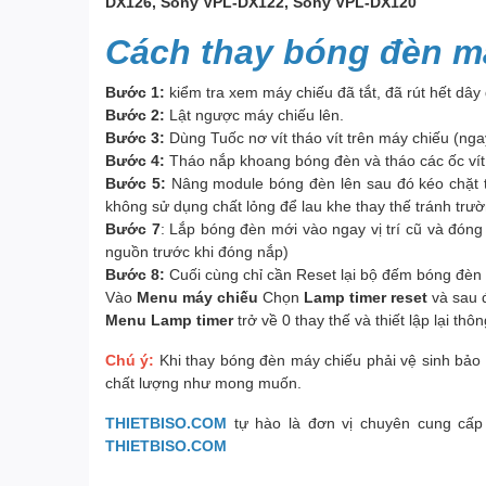
DX126, Sony VPL-DX122, Sony VPL-DX120
Cách thay bóng đèn m
Bước 1:
kiểm tra xem máy chiếu đã tắt, đã rút hết dây
Bước 2:
Lật ngược máy chiếu lên.
Bước 3:
Dùng Tuốc nơ vít tháo vít trên máy chiếu (nga
Bước 4:
Tháo nắp khoang bóng đèn và tháo các ốc vít 
Bước 5:
Nâng module bóng đèn lên sau đó kéo chặt tr
không sử dụng chất lỏng để lau khe thay thế tránh trư
Bước 7
: Lắp bóng đèn mới vào ngay vị trí cũ và đón
nguồn trước khi đóng nắp)
Bước 8:
Cuối cùng chỉ cần Reset lại bộ đếm bóng đèn 
Vào
Menu máy chiếu
Chọn
Lamp timer reset
và sau 
Menu Lamp timer
trở về 0 thay thế và thiết lập lại th
Chú ý:
Khi thay bóng đèn máy chiếu phải vệ sinh bảo 
chất lượng như mong muốn.
THIETBISO.COM
tự hào là đơn vị chuyên cung cấp
THIETBISO.COM