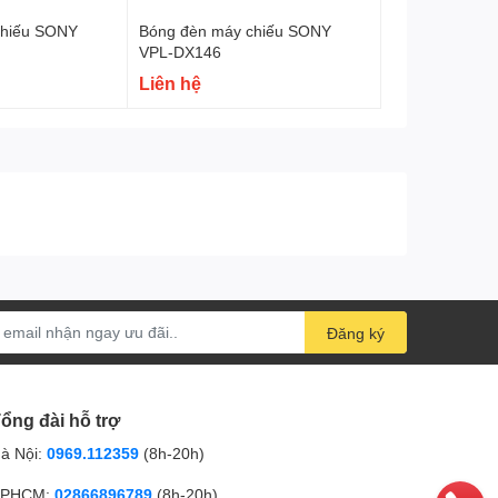
chiếu SONY
Bóng đèn máy chiếu SONY
VPL-DX146
Liên hệ
Đăng ký
ổng đài hỗ trợ
à Nội:
0969.112359
(8h-20h)
PHCM:
02866896789
(8h-20h)