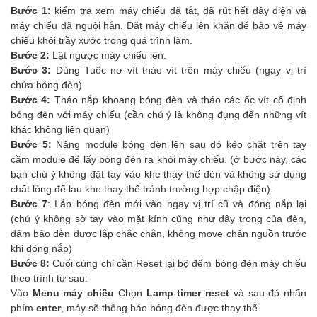
Bước 1:
kiểm tra xem máy chiếu đã tắt, đã rút hết dây điện và
máy chiếu đã nguội hẳn. Đặt máy chiếu lên khăn để bảo vệ máy
chiếu khỏi trầy xước trong quá trình làm.
Bước 2:
Lật ngược máy chiếu lên.
Bước 3:
Dùng Tuốc nơ vít tháo vít trên máy chiếu (ngay vị trí
chứa bóng đèn)
Bước 4:
Tháo nắp khoang bóng đèn và tháo các ốc vít cố định
bóng đèn với máy chiếu (cần chú ý là không đụng đến những vít
khác không liên quan)
Bước 5:
Nâng module bóng đèn lên sau đó kéo chặt trên tay
cầm module để lấy bóng đèn ra khỏi máy chiếu. (ở bước này, các
bạn chú ý không đặt tay vào khe thay thế đèn và không sử dụng
chất lỏng để lau khe thay thế tránh trường hợp chập điện).
Bước 7
: Lắp bóng đèn mới vào ngay vị trí cũ và đóng nắp lại
(chú ý không sờ tay vào mặt kính cũng như dây trong của đèn,
đảm bảo đèn được lắp chắc chắn, không move chân nguồn trước
khi đóng nắp)
Bước 8:
Cuối cùng chỉ cần Reset lại bộ đếm bóng đèn máy chiếu
theo trình tự sau:
Vào
Menu máy chiếu
Chọn
Lamp timer reset
và sau đó nhấn
phím
enter
, máy sẽ thông báo bóng đèn được thay thế.