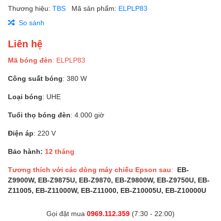
Thương hiệu:
TBS
Mã sản phẩm:
ELPLP83
So sánh
Liên hệ
Mã bóng đèn
: ELPLP83
Công suất bóng
: 380 W
Loại bóng
: UHE
Tuổi thọ bóng đèn
: 4.000 giờ
Điện áp
: 220 V
Bảo hành:
12 tháng
Tương thích với các dòng máy chiếu Epson sau
:
EB-
Z9900W, EB-Z9875U, EB-Z9870, EB-Z9800W, EB-Z9750U, EB-
Z11005, EB-Z11000W, EB-Z11000, EB-Z10005U, EB-Z10000U
Gọi đặt mua
0969.112.359
(7:30 - 22:00)