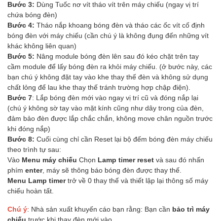
Bước 3:
Dùng Tuốc nơ vít tháo vít trên máy chiếu (ngay vị trí
chứa bóng đèn)
Bước 4:
Tháo nắp khoang bóng đèn và tháo các ốc vít cố định
bóng đèn với máy chiếu (cần chú ý là không đụng đến những vít
khác không liên quan)
Bước 5:
Nâng module bóng đèn lên sau đó kéo chặt trên tay
cầm module để lấy bóng đèn ra khỏi máy chiếu. (ở bước này, các
bạn chú ý không đặt tay vào khe thay thế đèn và không sử dụng
chất lỏng để lau khe thay thế tránh trường hợp chập điện).
Bước 7
: Lắp bóng đèn mới vào ngay vị trí cũ và đóng nắp lại
(chú ý không sờ tay vào mặt kính cũng như dây trong của đèn,
đảm bảo đèn được lắp chắc chắn, không move chân nguồn trước
khi đóng nắp)
Bước 8:
Cuối cùng chỉ cần Reset lại bộ đếm bóng đèn máy chiếu
theo trình tự sau:
Vào
Menu máy chiếu
Chọn
Lamp timer reset
và sau đó nhấn
phím
enter
, máy sẽ thông báo bóng đèn được thay thế.
Menu Lamp timer
trở về 0 thay thế và thiết lập lại thông số máy
chiếu hoàn tất.
Chú ý
: Nhà sản xuất khuyến cáo bạn rằng: Bạn cần
bảo trì máy
chiếu
trước khi thay đèn mới vào