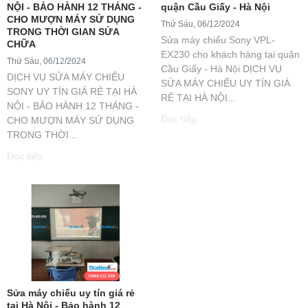
NỘI - BẢO HÀNH 12 THÁNG -
quận Cầu Giấy - Hà Nội
CHO MƯỢN MÁY SỬ DỤNG
Thứ Sáu, 06/12/2024
TRONG THỜI GIAN SỬA
Sửa máy chiếu Sony VPL-
CHỮA
EX230 cho khách hàng tại quận
Thứ Sáu, 06/12/2024
Cầu Giấy - Hà Nội DỊCH VỤ
DỊCH VỤ SỬA MÁY CHIẾU
SỬA MÁY CHIẾU UY TÍN GIÁ
SONY UY TÍN GIÁ RẺ TẠI HÀ
RẺ TẠI HÀ NỘI...
NỘI - BẢO HÀNH 12 THÁNG -
Đọc tiếp
CHO MƯỢN MÁY SỬ DỤNG
TRONG THỜI...
Đọc tiếp
Sửa máy chiếu uy tín giá rẻ
tại Hà Nội - Bảo hành 12