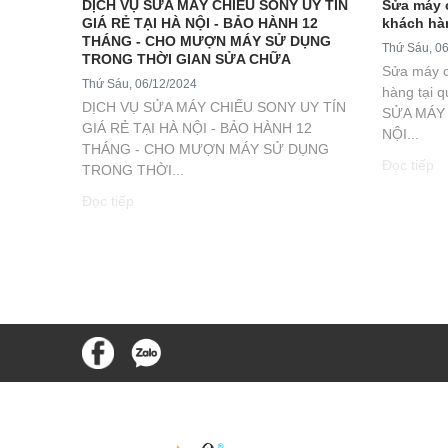
DỊCH VỤ SỬA MÁY CHIẾU SONY UY TÍN
Sửa máy 
GIÁ RẺ TẠI HÀ NỘI - BẢO HÀNH 12
khách hàn
THÁNG - CHO MƯỢN MÁY SỬ DỤNG
Thứ Sáu, 0
TRONG THỜI GIAN SỬA CHỮA
Sửa máy c
Thứ Sáu, 06/12/2024
hàng tại 
DỊCH VỤ SỬA MÁY CHIẾU SONY UY TÍN
SỬA MÁY 
GIÁ RẺ TẠI HÀ NỘI - BẢO HÀNH 12
NỘI...
THÁNG - CHO MƯỢN MÁY SỬ DỤNG
Đọc tiếp
TRONG THỜI...
Đọc tiếp