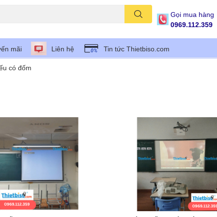
Gọi mua hàng
0969.112.359
ến mãi
Liên hệ
Tin tức Thietbiso.com
iếu có đốm