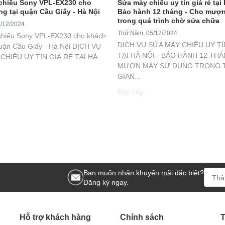
chiếu Sony VPL-EX230 cho
Sửa máy chiếu uy tín giá rẻ tại 
g tại quận Cầu Giấy - Hà Nội
Bảo hành 12 tháng - Cho mượ
trong quá trình chờ sửa chữa
6/12/2024
Thứ Năm, 05/12/2024
hiếu Sony VPL-EX230 cho khách
DỊCH VỤ SỬA MÁY CHIẾU UY TÍ
quận Cầu Giấy - Hà Nội DỊCH VỤ
TẠI HÀ NỘI - BẢO HÀNH 12 TH
CHIẾU UY TÍN GIÁ RẺ TẠI HÀ
MƯỢN MÁY SỬ DỤNG TRONG 
GIAN...
Đọc tiếp
Bạn muốn nhận khuyến mãi đặc biệt?
Đăng ký ngay.
Hỗ trợ khách hàng
Chính sách
T