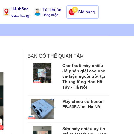
Hệ thống
Tài khoản
0
Giỏ hàng
cửa hàng
Đăng nhập
BẠN CÓ THỂ QUAN TÂM
Cho thuê máy chiếu
độ phân giải cao cho
sự kiện ngoài trời tại
Thung lũng Hoa Hồ
Tây - Hà Nội
Máy chiếu cũ Epson
EB-535W tại Hà Nội
Sửa máy chiếu uy tín
giá rẻ tại Hà Nội - Bảo