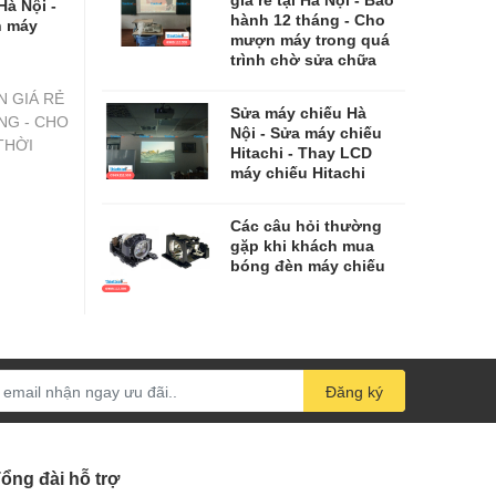
Hà Nội -
hành 12 tháng - Cho
n máy
mượn máy trong quá
trình chờ sửa chữa
N GIÁ RẺ
​​​​​​​Sửa máy chiếu Hà
ÁNG - CHO
Nội - Sửa máy chiếu
THỜI
Hitachi - Thay LCD
máy chiếu Hitachi
Các câu hỏi thường
gặp khi khách mua
bóng đèn máy chiếu
Đăng ký
ổng đài hỗ trợ