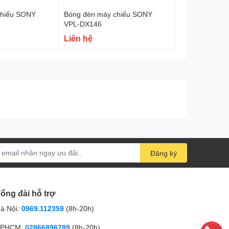
chiếu SONY
Bóng đèn máy chiếu SONY
VPL-DX146
Liên hệ
Đăng ký
ổng đài hỗ trợ
à Nội:
0969.112359
(8h-20h)
PHCM:
02866896789
(8h-20h)