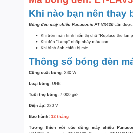
Khi nào bạn nên thay
Bóng đèn máy chiếu Panasonic PT-VX420
cần được 
Khi trên màn hình hiển thị chữ "Replace the lam
Khi đèn "Lamp" nhấp nháy màu cam
Khi hình ảnh chiếu bị mờ
Thông số bóng đèn má
Công suất bóng
: 230 W
Loại bóng
: UHE
Tuổi thọ bóng
: 7.000 giờ
Điện áp:
220 V
Bảo hành:
12 tháng
Tương thích với các dòng máy chiếu Panaso