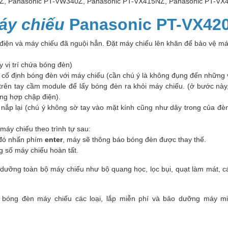
Z, Panasonic PT-VW340Z, Panasonic PT-VX415NZ, Panasonic PT-VX
áy chiếu
Panasonic PT-VX42
 điện và máy chiếu đã nguội hẳn. Đặt máy chiếu lên khăn để bảo vệ máy
y vị trí chứa bóng đèn)
cố định bóng đèn với máy chiếu (cần chú ý là không đụng đến những v
ên tay cầm module để lấy bóng đèn ra khỏi máy chiếu. (ở bước này,
ờng hợp chập điện).
g nắp lại (chú ý không sờ tay vào mặt kính cũng như dây trong của 
máy chiếu theo trình tự sau:
đó nhấn phím
enter
, máy sẽ thông báo bóng đèn được thay thế.
ông số máy chiếu hoàn tất.
dưỡng toàn bộ máy chiếu như bộ quang học, lọc bụi, quạt làm mát, c
 bóng đèn máy chiếu các loại, lắp miễn phí và bảo dưỡng máy m