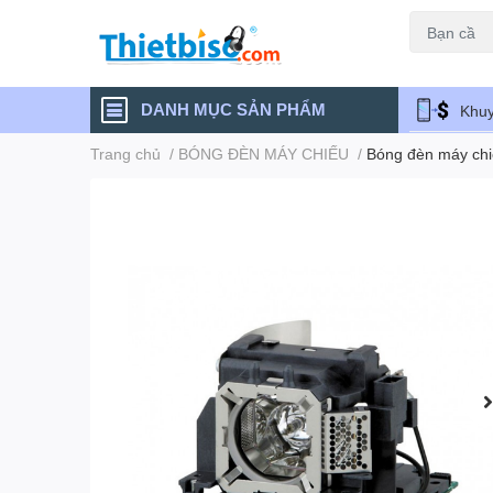
Máy chiếu cũ
DANH MỤC SẢN PHẨM
Khuy
Trang chủ
/
BÓNG ĐÈN MÁY CHIẾU
/
Bóng đèn máy ch