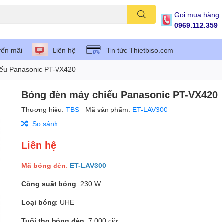
Gọi mua hàng
0969.112.359
ến mãi
Liên hệ
Tin tức Thietbiso.com
iếu Panasonic PT-VX420
Bóng đèn máy chiếu Panasonic PT-VX420
Thương hiệu:
TBS
Mã sản phẩm:
ET-LAV300
So sánh
Liên hệ
Mã bóng đèn
:
ET-LAV300
Công suất bóng
: 230 W
Loại bóng
: UHE
Tuổi thọ bóng đèn
: 7.000 giờ