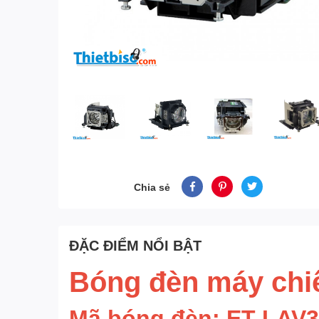
Chia sẻ
ĐẶC ĐIỂM NỔI BẬT
Bóng đèn máy chi
Mã bóng đèn: ET-LAV