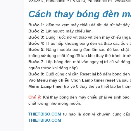
VX425N, Panasonic PT-VX420, Panasonic PT-VW345N
Cách thay bóng đèn m
Bước 1:
kiểm tra xem máy chiếu đã tắt, đã rút hết dây
Bước 2:
Lật ngược máy chiếu lên.
Bước 3:
Dùng Tuốc nơ vít tháo vít trên máy chiếu (nga
Bước 4:
Tháo nắp khoang bóng đèn và tháo các ốc vít 
Bước 5:
Nâng module bóng đèn lên sau đó kéo chặt tr
không sử dụng chất lỏng để lau khe thay thế tránh trư
Bước 7
: Lắp bóng đèn mới vào ngay vị trí cũ và đón
nguồn trước khi đóng nắp)
Bước 8:
Cuối cùng chỉ cần Reset lại bộ đếm bóng đèn 
Vào
Menu máy chiếu
Chọn
Lamp timer reset
và sau 
Menu Lamp timer
trở về 0 thay thế và thiết lập lại th
Chú ý:
Khi thay bóng đèn máy chiếu phải vệ sinh bảo 
chất lượng như mong muốn.
THIETBISO.COM
tự hào là đơn vị chuyên cung cấp
THIETBISO.COM