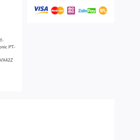
T-
nic PT-
-VX42Z