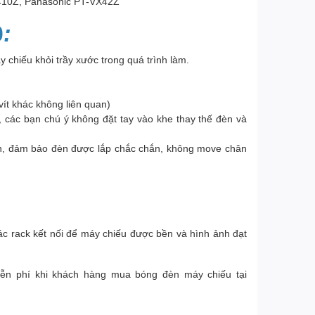
410Z, Panasonic PT-VX42Z
0
:
 chiếu khỏi trầy xước trong quá trình làm.
ít khác không liên quan)
 các bạn chú ý không đặt tay vào khe thay thế đèn và
đèn, đảm bảo đèn được lắp chắc chắn, không move chân
ác rack kết nối để máy chiếu được bền và hình ảnh đạt
iễn phí khi khách hàng mua bóng đèn máy chiếu tại